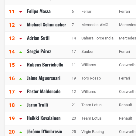
Felipe Massa
11
6
Ferrari
Ferrari
Michael Schumacher
12
7
Mercedes-AMG
Mercede
Adrian Sutil
13
14
Sahara Force India
Mercede
Sergio Pérez
14
17
Sauber
Ferrari
Rubens Barrichello
15
11
Williams
Cosworth
Jaime Alguersuari
16
19
Toro Rosso
Ferrari
Pastor Maldonado
17
12
Williams
Cosworth
Jarno Trulli
18
21
Team Lotus
Renault
Heikki Kovalainen
19
20
Team Lotus
Renault
Jérôme D'Ambrosio
20
25
Virgin Racing
Cosworth