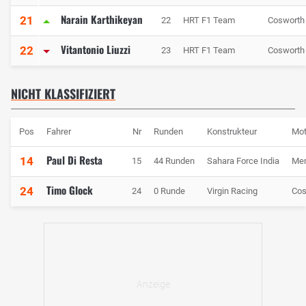
Narain Karthikeyan
21
22
HRT F1 Team
Cosworth
Vitantonio Liuzzi
22
23
HRT F1 Team
Cosworth
NICHT KLASSIFIZIERT
Pos
Fahrer
Nr
Runden
Konstrukteur
Mot
Paul Di Resta
14
15
44 Runden
Sahara Force India
Me
Timo Glock
24
24
0 Runde
Virgin Racing
Cos