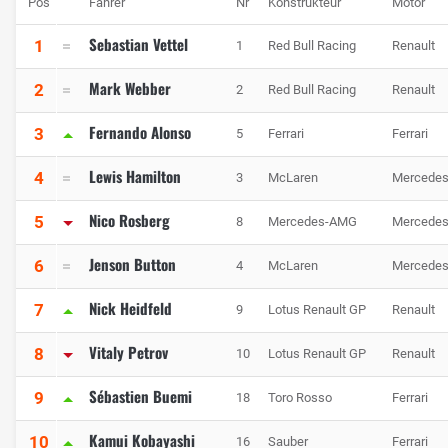
Pos
Fahrer
Nr
Konstrukteur
Motor
Sebastian Vettel
1
1
Red Bull Racing
Renault
Mark Webber
2
2
Red Bull Racing
Renault
Fernando Alonso
3
5
Ferrari
Ferrari
Lewis Hamilton
4
3
McLaren
Mercede
Nico Rosberg
5
8
Mercedes-AMG
Mercede
Jenson Button
6
4
McLaren
Mercede
Nick Heidfeld
7
9
Lotus Renault GP
Renault
Vitaly Petrov
8
10
Lotus Renault GP
Renault
Sébastien Buemi
9
18
Toro Rosso
Ferrari
Kamui Kobayashi
10
16
Sauber
Ferrari