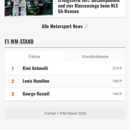
Erfolgsserie fort: Gesamtpodium
und vier Klassensiege beim NLS
6h-Rennen
Alle Motorsport News
F1-WM-STAND
Fahrer
Konstrukteure
Kimi Antonelli
1
219 P
Lewis Hamilton
2
169 P
George Russell
3
160 P
Formel 1 WM-Stand 2026