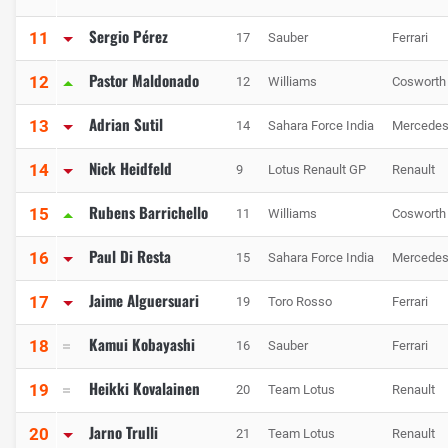
Sergio Pérez
11
17
Sauber
Ferrari
Pastor Maldonado
12
12
Williams
Cosworth
Adrian Sutil
13
14
Sahara Force India
Mercede
Nick Heidfeld
14
9
Lotus Renault GP
Renault
Rubens Barrichello
15
11
Williams
Cosworth
Paul Di Resta
16
15
Sahara Force India
Mercede
Jaime Alguersuari
17
19
Toro Rosso
Ferrari
Kamui Kobayashi
18
16
Sauber
Ferrari
Heikki Kovalainen
19
20
Team Lotus
Renault
Jarno Trulli
20
21
Team Lotus
Renault