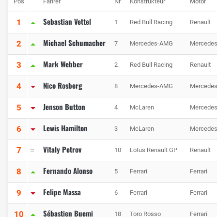
Pos
Fahrer
Nr
Konstrukteur
Motor
Sebastian Vettel
1
1
Red Bull Racing
Renault
Michael Schumacher
2
7
Mercedes-AMG
Mercede
Mark Webber
3
2
Red Bull Racing
Renault
Nico Rosberg
4
8
Mercedes-AMG
Mercede
Jenson Button
5
4
McLaren
Mercede
Lewis Hamilton
6
3
McLaren
Mercede
Vitaly Petrov
7
10
Lotus Renault GP
Renault
Fernando Alonso
8
5
Ferrari
Ferrari
Felipe Massa
9
6
Ferrari
Ferrari
Sébastien Buemi
10
18
Toro Rosso
Ferrari