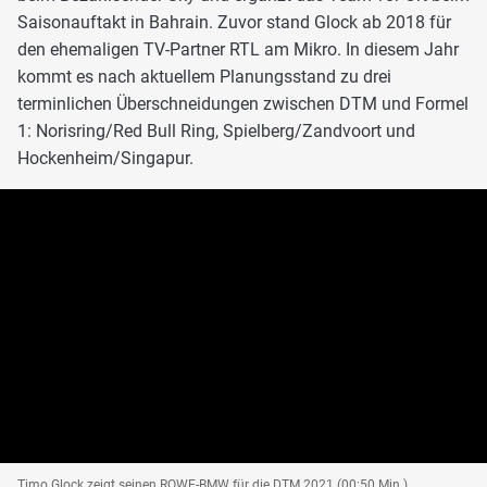
Saisonauftakt in Bahrain. Zuvor stand Glock ab 2018 für
den ehemaligen TV-Partner RTL am Mikro. In diesem Jahr
kommt es nach aktuellem Planungsstand zu drei
terminlichen Überschneidungen zwischen DTM und Formel
1: Norisring/Red Bull Ring, Spielberg/Zandvoort und
Hockenheim/Singapur.
Timo Glock zeigt seinen ROWE-BMW für die DTM 2021 (00:50 Min.)