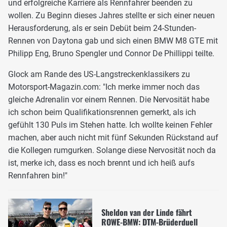
und erfolgreiche Karriere als Rennfahrer beenden zu
wollen. Zu Beginn dieses Jahres stellte er sich einer neuen
Herausforderung, als er sein Debüt beim 24-Stunden-
Rennen von Daytona gab und sich einen BMW M8 GTE mit
Philipp Eng, Bruno Spengler und Connor De Phillippi teilte.
Glock am Rande des US-Langstreckenklassikers zu
Motorsport-Magazin.com: "Ich merke immer noch das
gleiche Adrenalin vor einem Rennen. Die Nervosität habe
ich schon beim Qualifikationsrennen gemerkt, als ich
gefühlt 130 Puls im Stehen hatte. Ich wollte keinen Fehler
machen, aber auch nicht mit fünf Sekunden Rückstand auf
die Kollegen rumgurken. Solange diese Nervosität noch da
ist, merke ich, dass es noch brennt und ich heiß aufs
Rennfahren bin!"
Sheldon van der Linde fährt
ROWE-BMW: DTM-Brüderduell