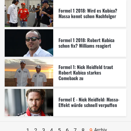
Formel 1 2018: Wird es Kubica?
Massa kennt schon Nachfolger
Formel 1 2018: Robert Kubica
schon fix? Williams reagiert
Formel 1: Nick Heidfeld traut
Robert Kubica starkes
Comeback zu
Formel E - Nick Heidfeld: Massa-
Effekt würde schnell verpuffen
1
2
3
4
5
6
7
8
9
Archiv