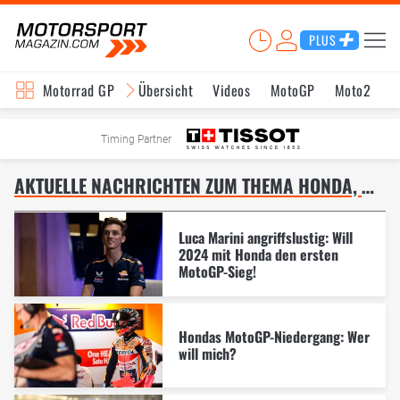
PLUS
Motorrad GP
Übersicht
Videos
MotoGP
Moto2
M
Timing Partner
AKTUELLE NACHRICHTEN ZUM THEMA HONDA, MOTOGP – SEITE 9
Luca Marini angriffslustig: Will
2024 mit Honda den ersten
MotoGP-Sieg!
Hondas MotoGP-Niedergang: Wer
will mich?