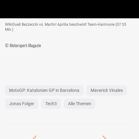
WM-Duell Bezzecchi vs. Martin! Aprilia beschwört Team-Harmonie (07:55
Min.)
© Motorsport-Magazin
MotoGP: Katalonien GP in Barcelona
Maverick Vinales
Jonas Folger
Tech3
Alle Themen