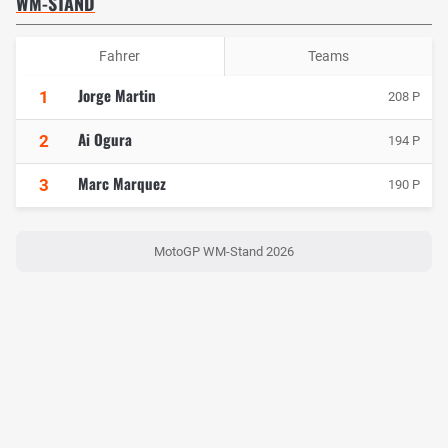
WM-STAND
Fahrer
Teams
Jorge Martin
1
208 P
Ai Ogura
2
194 P
Marc Marquez
3
190 P
MotoGP WM-Stand 2026