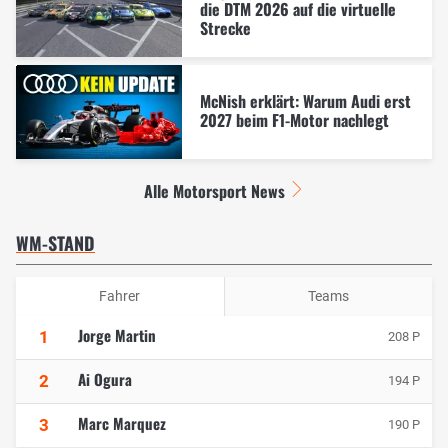
die DTM 2026 auf die virtuelle
Strecke
McNish erklärt: Warum Audi erst
2027 beim F1-Motor nachlegt
Alle Motorsport News
WM-STAND
Fahrer
Teams
Jorge Martin
1
208 P
Ai Ogura
2
194 P
Marc Marquez
3
190 P