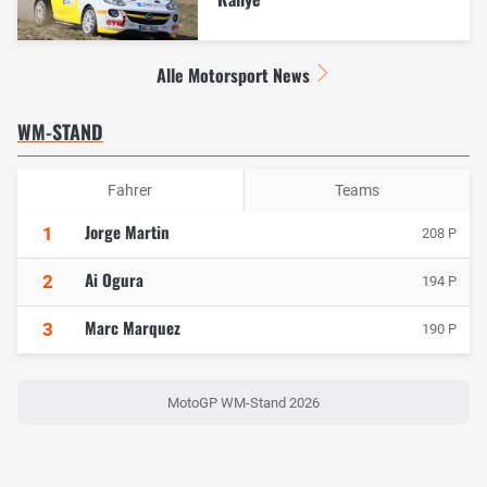
Alle Motorsport News
WM-STAND
Fahrer
Teams
Jorge Martin
1
208 P
Ai Ogura
2
194 P
Marc Marquez
3
190 P
MotoGP WM-Stand 2026