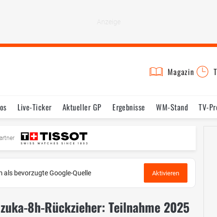
Magazin
T
os
Live-Ticker
Aktueller GP
Ergebnisse
WM-Stand
TV-P
mine
Testfahrten
Reglement
Bilder
artner
 als bevorzugte Google-Quelle
Aktivieren
uzuka-8h-Rückzieher: Teilnahme 2025