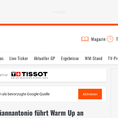
Magazin
T
os
Live-Ticker
Aktueller GP
Ergebnisse
WM-Stand
TV-P
mine
Testfahrten
Reglement
Bilder
artner
 als bevorzugte Google-Quelle
Aktivieren
iannantonio führt Warm Up an