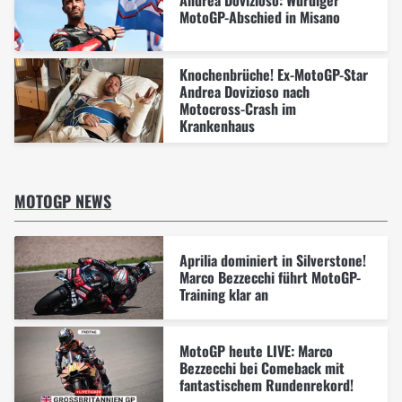
Andrea Dovizioso: Würdiger
MotoGP-Abschied in Misano
Knochenbrüche! Ex-MotoGP-Star
Andrea Dovizioso nach
Motocross-Crash im
Krankenhaus
MOTOGP NEWS
Aprilia dominiert in Silverstone!
Marco Bezzecchi führt MotoGP-
Training klar an
MotoGP heute LIVE: Marco
Bezzecchi bei Comeback mit
fantastischem Rundenrekord!