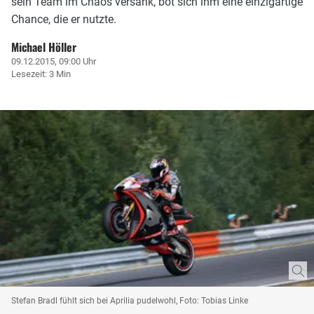
sein Team im Chaos versank, bot sich ihm eine einzigartige
Chance, die er nutzte.
Michael Höller
09.12.2015, 09:00 Uhr
Lesezeit: 3 Min
Stefan Bradl fühlt sich bei Aprilia pudelwohl, Foto: Tobias Linke