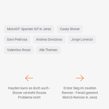
MotoGP: Spanien GP in Jerez
Casey Stoner
Dani Pedrosa
Andrea Dovizioso
Jorge Lorenzo
Valentino Rossi
Alle Themen
Hayden kann es doch auch -
Erster Sieg im zweiten
Stoner versteht Rossis
Rennen - Fenati gewinnt
Probleme nicht
Moto3-Rennen in Jerez