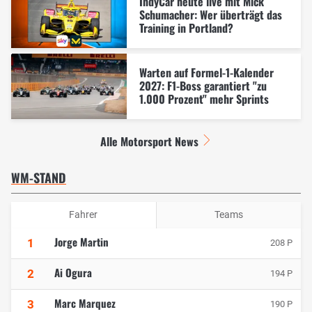
IndyCar heute live mit Mick
Schumacher: Wer überträgt das
Training in Portland?
Warten auf Formel-1-Kalender
2027: F1-Boss garantiert "zu
1.000 Prozent" mehr Sprints
Alle Motorsport News
WM-STAND
Fahrer
Teams
Jorge Martin
1
208 P
Ai Ogura
2
194 P
Marc Marquez
3
190 P