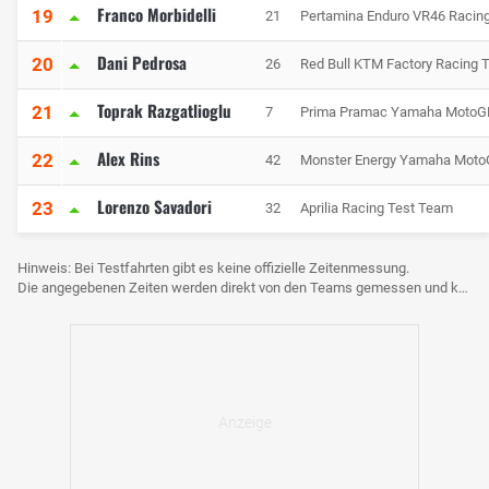
Franco Morbidelli
19
21
Pertamina Enduro VR46 Racin
Dani Pedrosa
20
26
Red Bull KTM Factory Racing 
Toprak Razgatlioglu
21
7
Prima Pramac Yamaha MotoG
Alex Rins
22
42
Monster Energy Yamaha Mot
Lorenzo Savadori
23
32
Aprilia Racing Test Team
Hinweis: Bei Testfahrten gibt es keine offizielle Zeitenmessung.
Die angegebenen Zeiten werden direkt von den Teams gemessen und können voneinander abweichen.