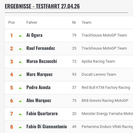
ERGEBNISSE - TESTFAHRT 27.04.26
Pos
Fahrer
Nr
Team
Ai Ogura
1
79
Trackhouse MotoGP Team
Raul Fernandez
2
25
Trackhouse MotoGP Team
Marco Bezzecchi
3
72
Aprilia Racing Team
Marc Marquez
4
93
Ducati Lenovo Team
Pedro Acosta
5
37
Red Bull KTM Factory Racing
Alex Marquez
6
73
BK8 Gresini Racing MotoGP
Fabio Quartararo
7
20
Monster Energy Yamaha Mot
Fabio Di Giannantonio
8
49
Pertamina Enduro VR46 Racin