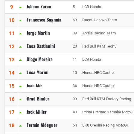
Johann Zarco
9
5
LCR Honda
Francesco Bagnaia
10
63
Ducati Lenovo Team
Jorge Martin
11
89
Aprilia Racing Team
Enea Bastianini
12
23
Red Bull KTM Tech3
Diogo Moreira
13
11
LCR Honda
Luca Marini
14
10
Honda HRC Castrol
Joan Mir
15
36
Honda HRC Castrol
Brad Binder
16
33
Red Bull KTM Factory Racing
Jack Miller
17
43
Prima Pramac Yamaha MotoG
Fermin Aldeguer
18
54
BK8 Gresini Racing MotoGP