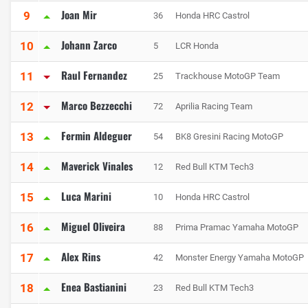
Joan Mir
9
36
Honda HRC Castrol
Johann Zarco
10
5
LCR Honda
Raul Fernandez
11
25
Trackhouse MotoGP Team
Marco Bezzecchi
12
72
Aprilia Racing Team
Fermin Aldeguer
13
54
BK8 Gresini Racing MotoGP
Maverick Vinales
14
12
Red Bull KTM Tech3
Luca Marini
15
10
Honda HRC Castrol
Miguel Oliveira
16
88
Prima Pramac Yamaha MotoGP
Alex Rins
17
42
Monster Energy Yamaha MotoGP
Enea Bastianini
18
23
Red Bull KTM Tech3