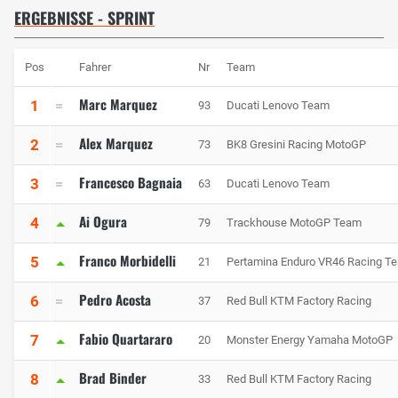
ERGEBNISSE - SPRINT
Pos
Fahrer
Nr
Team
Marc Marquez
1
93
Ducati Lenovo Team
Alex Marquez
2
73
BK8 Gresini Racing MotoGP
Francesco Bagnaia
3
63
Ducati Lenovo Team
Ai Ogura
4
79
Trackhouse MotoGP Team
Franco Morbidelli
5
21
Pertamina Enduro VR46 Racing T
Pedro Acosta
6
37
Red Bull KTM Factory Racing
Fabio Quartararo
7
20
Monster Energy Yamaha MotoGP
Brad Binder
8
33
Red Bull KTM Factory Racing