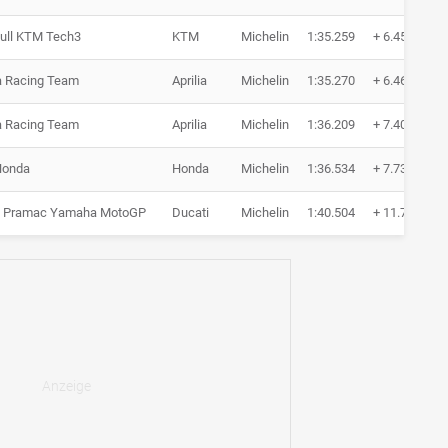
ull KTM Tech3
KTM
Michelin
1:35.259
+ 6.456
ia Racing Team
Aprilia
Michelin
1:35.270
+ 6.467
ia Racing Team
Aprilia
Michelin
1:36.209
+ 7.406
Honda
Honda
Michelin
1:36.534
+ 7.731
a Pramac Yamaha MotoGP
Ducati
Michelin
1:40.504
+ 11.701