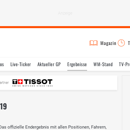
Magazin
T
os
Live-Ticker
Aktueller GP
Ergebnisse
WM-Stand
TV-P
mine
Testfahrten
Reglement
Bilder
artner
019
 offizielle Endergebnis mit allen Positionen, Fahrern,