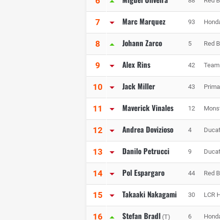
6
88
Red B
Marc Marquez
7
93
Honda
Johann Zarco
8
5
Red B
Alex Rins
9
42
Team
Jack Miller
10
43
Prim
Maverick Vinales
11
12
Mons
Andrea Dovizioso
12
4
Ducat
Danilo Petrucci
13
9
Ducat
Pol Espargaro
14
44
Red B
Takaaki Nakagami
15
30
LCR 
Stefan Bradl
16
6
Honda
(T)