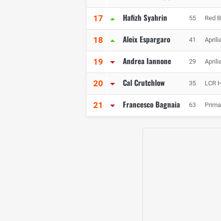
Hafizh Syahrin
17
55
Red B
Aleix Espargaro
18
41
April
Andrea Iannone
19
29
April
Cal Crutchlow
20
35
LCR 
Francesco Bagnaia
21
63
Prim