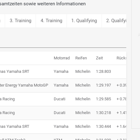
samtzeiten sowie weiteren Informationen
g
3. Training
4. Training
1. Qualifying
2. Qualifying
Motorrad
Reifen
Zeit
Rückstand
onas Yamaha SRT
Yamaha
Michelin
1:28.803
ter Energy Yamaha MotoGP
Yamaha
Michelin
1:29.197
+ 0.394
ia Racing
Ducati
Michelin
1:29.585
+ 0.782
ia Racing
Ducati
Michelin
1:30.218
+ 1.415
onas Yamaha SRT
Yamaha
Michelin
1:30.444
+ 1.641