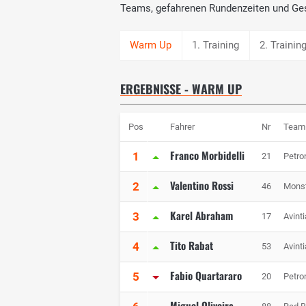
Teams, gefahrenen Rundenzeiten und Ge
1. Training
2. Trainin
ERGEBNISSE - WARM UP
Pos
Fahrer
Nr
Team
Franco Morbidelli
1
21
Petr
Valentino Rossi
2
46
Mons
Karel Abraham
3
17
Avint
Tito Rabat
4
53
Avint
Fabio Quartararo
5
20
Petr
Miguel Oliveira