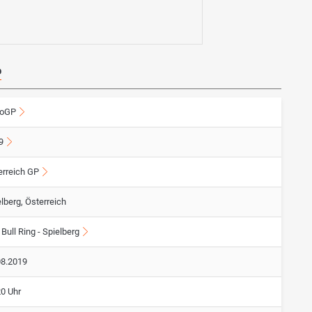
P
oGP
9
erreich GP
lberg, Österreich
Bull Ring - Spielberg
08.2019
20 Uhr