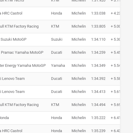
ull KTM Tech3
KTM
Michelin
1:31.920
+ 3.117
 HRC Castrol
Honda
Michelin
1:33.038
+ 4.235
ull KTM Factory Racing
KTM
Michelin
1:33.805
+ 5.002
 Suzuki MotoGP
Suzuki
Michelin
1:34.110
+ 5.307
a Pramac Yamaha MotoGP
Ducati
Michelin
1:34.259
+ 5.456
ter Energy Yamaha MotoGP
Yamaha
Michelin
1:34.349
+ 5.546
i Lenovo Team
Ducati
Michelin
1:34.392
+ 5.589
i Lenovo Team
Ducati
Michelin
1:34.413
+ 5.610
ull KTM Factory Racing
KTM
Michelin
1:34.494
+ 5.691
Honda
Honda
Michelin
1:35.222
+ 6.419
 HRC Castrol
Honda
Michelin
1:35.239
+ 6.436