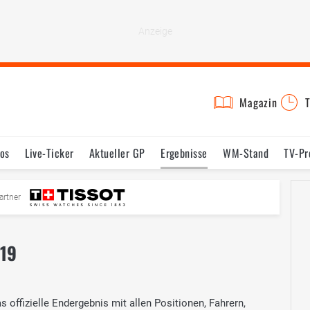
Magazin
T
os
Live-Ticker
Aktueller GP
Ergebnisse
WM-Stand
TV-P
mine
Testfahrten
Reglement
Bilder
artner
019
offizielle Endergebnis mit allen Positionen, Fahrern,