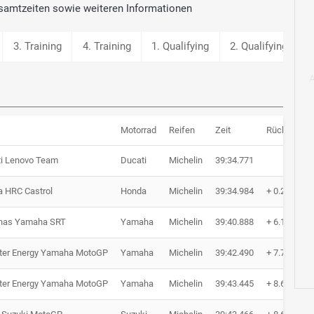
samtzeiten sowie weiteren Informationen
3. Training
4. Training
1. Qualifying
2. Qualifying
S
Motorrad
Reifen
Zeit
Rückstand
i Lenovo Team
Ducati
Michelin
39:34.771
 HRC Castrol
Honda
Michelin
39:34.984
+ 0.213
onas Yamaha SRT
Yamaha
Michelin
39:40.888
+ 6.117
ter Energy Yamaha MotoGP
Yamaha
Michelin
39:42.490
+ 7.719
ter Energy Yamaha MotoGP
Yamaha
Michelin
39:43.445
+ 8.674