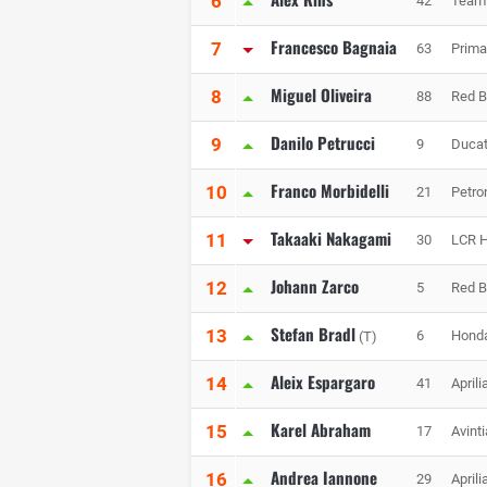
6
42
Team
Francesco Bagnaia
7
63
Prim
Miguel Oliveira
8
88
Red B
Danilo Petrucci
9
9
Ducat
Franco Morbidelli
10
21
Petr
Takaaki Nakagami
11
30
LCR 
Johann Zarco
12
5
Red B
Stefan Bradl
13
6
Honda
(T)
Aleix Espargaro
14
41
April
Karel Abraham
15
17
Avint
Andrea Iannone
16
29
April