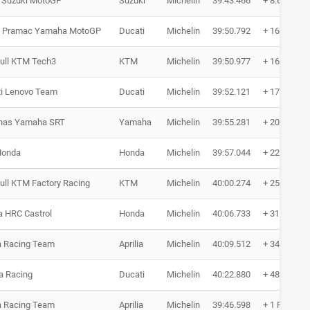
 Suzuki MotoGP
Suzuki
Michelin
39:43.466
+ 8.695
a Pramac Yamaha MotoGP
Ducati
Michelin
39:50.792
+ 16.021
ull KTM Tech3
KTM
Michelin
39:50.977
+ 16.206
i Lenovo Team
Ducati
Michelin
39:52.121
+ 17.350
onas Yamaha SRT
Yamaha
Michelin
39:55.281
+ 20.510
Honda
Honda
Michelin
39:57.044
+ 22.273
ull KTM Factory Racing
KTM
Michelin
40:00.274
+ 25.503
 HRC Castrol
Honda
Michelin
40:06.733
+ 31.962
ia Racing Team
Aprilia
Michelin
40:09.512
+ 34.741
ia Racing
Ducati
Michelin
40:22.880
+ 48.109
ia Racing Team
Aprilia
Michelin
39:46.598
+ 1 Runde