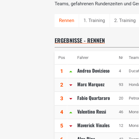
Teams, gefahrenen Rundenzeiten und Ge
1. Training
2. Training
ERGEBNISSE - RENNEN
Pos
Fahrer
Nr
Team
Andrea Dovizioso
1
4
Ducat
Marc Marquez
2
93
Honda
Fabio Quartararo
3
20
Petr
Valentino Rossi
4
46
Mons
Maverick Vinales
5
12
Mons
Alex Rins