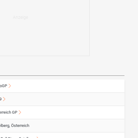
oGP
9
erreich GP
lberg, Österreich