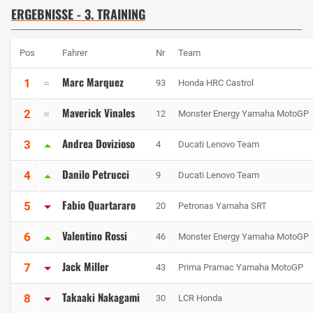
ERGEBNISSE - 3. TRAINING
Pos
Fahrer
Nr
Team
Marc Marquez
1
93
Honda HRC Castrol
Maverick Vinales
2
12
Monster Energy Yamaha MotoGP
Andrea Dovizioso
3
4
Ducati Lenovo Team
Danilo Petrucci
4
9
Ducati Lenovo Team
Fabio Quartararo
5
20
Petronas Yamaha SRT
Valentino Rossi
6
46
Monster Energy Yamaha MotoGP
Jack Miller
7
43
Prima Pramac Yamaha MotoGP
Takaaki Nakagami
8
30
LCR Honda