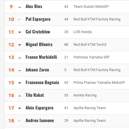
Alex Rins
9
42
Team Suzuki MotoGP
Pol Espargaro
10
44
Red Bull KTM Factory Racing
Cal Crutchlow
11
35
LCR Honda
Miguel Oliveira
12
88
Red Bull KTM Tech3
Franco Morbidelli
13
21
Petronas Yamaha SRT
Johann Zarco
14
5
Red Bull KTM Factory Racing
Francesco Bagnaia
15
63
Prima Pramac Yamaha MotoGP
Tito Rabat
16
53
Avintia Racing
Aleix Espargaro
17
41
Aprilia Racing Team
Andrea Iannone
18
29
Aprilia Racing Team