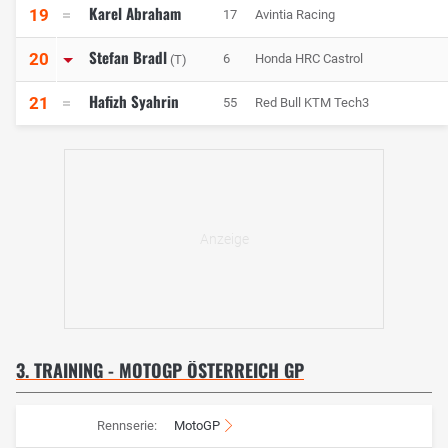
Karel Abraham
19
17
Avintia Racing
Stefan Bradl
20
6
Honda HRC Castrol
(T)
Hafizh Syahrin
21
55
Red Bull KTM Tech3
3. TRAINING - MOTOGP ÖSTERREICH GP
Rennserie:
MotoGP