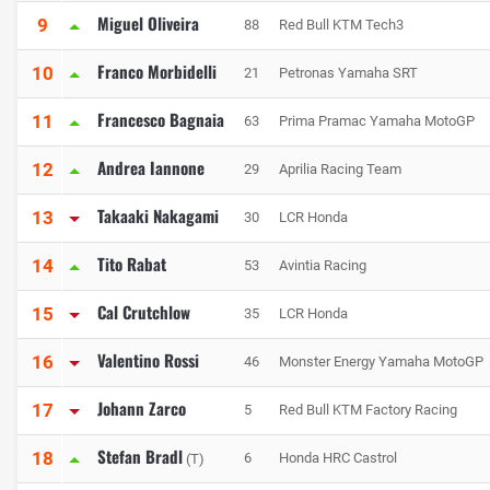
Miguel Oliveira
9
88
Red Bull KTM Tech3
Franco Morbidelli
10
21
Petronas Yamaha SRT
Francesco Bagnaia
11
63
Prima Pramac Yamaha MotoGP
Andrea Iannone
12
29
Aprilia Racing Team
Takaaki Nakagami
13
30
LCR Honda
Tito Rabat
14
53
Avintia Racing
Cal Crutchlow
15
35
LCR Honda
Valentino Rossi
16
46
Monster Energy Yamaha MotoGP
Johann Zarco
17
5
Red Bull KTM Factory Racing
Stefan Bradl
18
6
Honda HRC Castrol
(T)