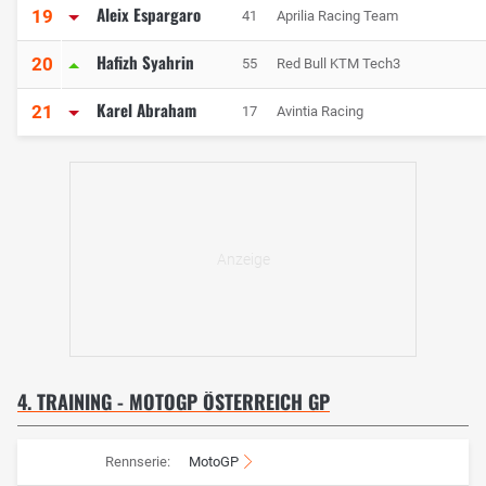
Aleix Espargaro
19
41
Aprilia Racing Team
Hafizh Syahrin
20
55
Red Bull KTM Tech3
Karel Abraham
21
17
Avintia Racing
4. TRAINING - MOTOGP ÖSTERREICH GP
Rennserie:
MotoGP