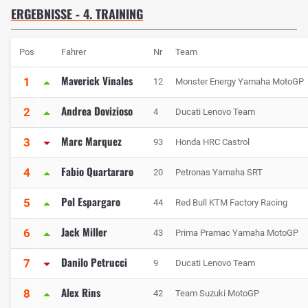
ERGEBNISSE - 4. TRAINING
Pos
Fahrer
Nr
Team
Maverick Vinales
1
12
Monster Energy Yamaha MotoGP
Andrea Dovizioso
2
4
Ducati Lenovo Team
Marc Marquez
3
93
Honda HRC Castrol
Fabio Quartararo
4
20
Petronas Yamaha SRT
Pol Espargaro
5
44
Red Bull KTM Factory Racing
Jack Miller
6
43
Prima Pramac Yamaha MotoGP
Danilo Petrucci
7
9
Ducati Lenovo Team
Alex Rins
8
42
Team Suzuki MotoGP