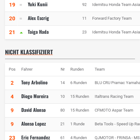
Yuki Kunii
19
92
Idemitsu Honda Team Asia
Alex Escrig
20
11
Forward Factory Team
Taiga Hada
21
23
Idemitsu Honda Team Asia
NICHT KLASSIFIZIERT
Pos
Fahrer
Nr
Runden
Team
Tony Arbolino
2
14
6 Runden
BLU CRU Pramac Yamaha
Diogo Moreira
4
10
15 Runden
Italtrans Racing Team
David Alonso
9
80
15 Runden
CFMOTO Aspar Team
Alonso Lopez
9
21
1 Runde
Beta Tools - Speed Up Ra
Eric Fernandez
23
61
4 Runden
QJMOTOR - FRINSA - MS