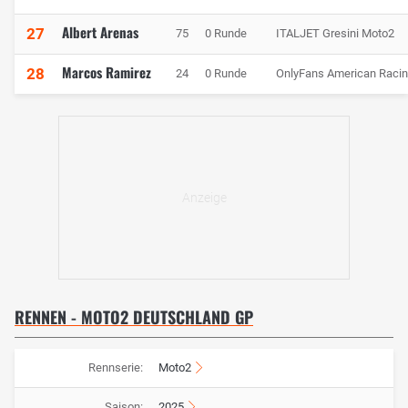
Albert Arenas
27
75
0 Runde
ITALJET Gresini Moto2
Marcos Ramirez
28
24
0 Runde
OnlyFans American Raci
RENNEN - MOTO2 DEUTSCHLAND GP
Rennserie:
Moto2
Saison:
2025