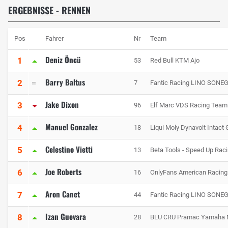
ERGEBNISSE - RENNEN
Pos
Fahrer
Nr
Team
Deniz Öncü
1
53
Red Bull KTM Ajo
Barry Baltus
2
7
Fantic Racing LINO SONE
Jake Dixon
3
96
Elf Marc VDS Racing Team
Manuel Gonzalez
4
18
Liqui Moly Dynavolt Intact
Celestino Vietti
5
13
Beta Tools - Speed Up Rac
Joe Roberts
6
16
OnlyFans American Racin
Aron Canet
7
44
Fantic Racing LINO SONE
Izan Guevara
8
28
BLU CRU Pramac Yamaha 