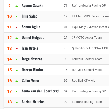
Ayumu Sasaki
9
71
RW-Idrofoglia Racing GP
Filip Salac
10
12
Elf Marc VDS Racing Team
Senna Agius
11
81
Liqui Moly Dynavolt Intact
Daniel Holgado
12
27
CFMOTO Aspar Team
Ivan Ortola
13
4
QJMOTOR - FRINSA - MSI
Jorge Navarro
14
9
Forward Factory Team
Darryn Binder
15
15
ITALJET Gresini Moto2
Collin Veijer
16
95
Red Bull KTM Ajo
Zonta van den Goorbergh
17
84
RW-Idrofoglia Racing GP
Adrian Huertas
18
99
Italtrans Racing Team