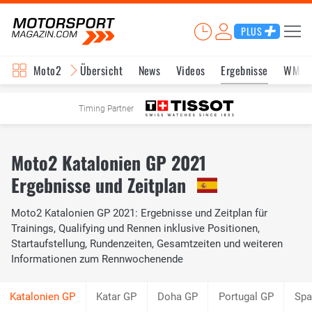
PLUS
Moto2
Übersicht
News
Videos
Ergebnisse
WM-S
Timing Partner
Moto2 Katalonien GP 2021
Ergebnisse und Zeitplan
Moto2 Katalonien GP 2021: Ergebnisse und Zeitplan für
Trainings, Qualifying und Rennen inklusive Positionen,
Startaufstellung, Rundenzeiten, Gesamtzeiten und weiteren
Informationen zum Rennwochenende
Katar GP
Doha GP
Portugal GP
Spa