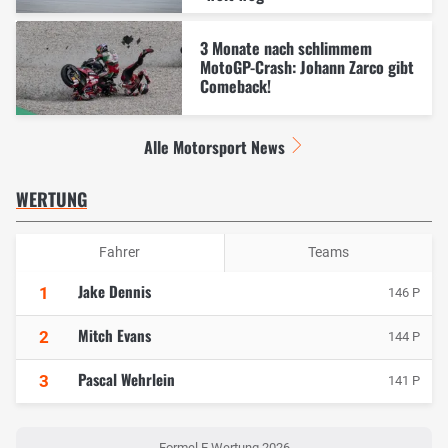
3 Monate nach schlimmem
MotoGP-Crash: Johann Zarco gibt
Comeback!
Alle Motorsport News
WERTUNG
Fahrer
Teams
Jake Dennis
1
146 P
Mitch Evans
2
144 P
Pascal Wehrlein
3
141 P
Formel E Wertung 2026