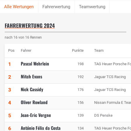
Fahrerwertung
Teamwertung
FAHRERWERTUNG 2024
nach 16 von 16 Rennen
Pos
Fahrer
Punkte
Team
Pascal Wehrlein
1
198
TAG Heuer Porsche F
Mitch Evans
2
192
Jaguar TCS Racing
Nick Cassidy
3
176
Jaguar TCS Racing
Oliver Rowland
4
156
Nissan Formula E Te
Jean-Eric Vergne
5
139
DS Penske
António Félix da Costa
6
134
TAG Heuer Porsche F