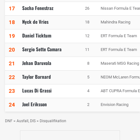
Sacha Fenestraz
17
26
Nissan Formula E Te
Nyck de Vries
18
18
Mahindra Racing
Daniel Ticktum
19
12
ERT Formula E Team
Sergio Sette Camara
20
11
ERT Formula E Team
Jehan Daruvala
21
8
Maserati MSG Racing
Taylor Barnard
22
5
NEOM McLaren Formu
Lucas Di Grassi
23
4
ABT CUPRA Formula 
Joel Eriksson
24
2
Envision Racing
DNF = Ausfall, DIS = Disqualifikation