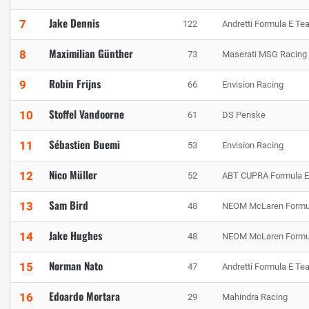
Jake Dennis
7
122
Andretti Formula E Te
Maximilian Günther
8
73
Maserati MSG Racing
Robin Frijns
9
66
Envision Racing
Stoffel Vandoorne
10
61
DS Penske
Sébastien Buemi
11
53
Envision Racing
Nico Müller
12
52
ABT CUPRA Formula 
Sam Bird
13
48
NEOM McLaren Formu
Jake Hughes
14
48
NEOM McLaren Formu
Norman Nato
15
47
Andretti Formula E Te
Edoardo Mortara
16
29
Mahindra Racing