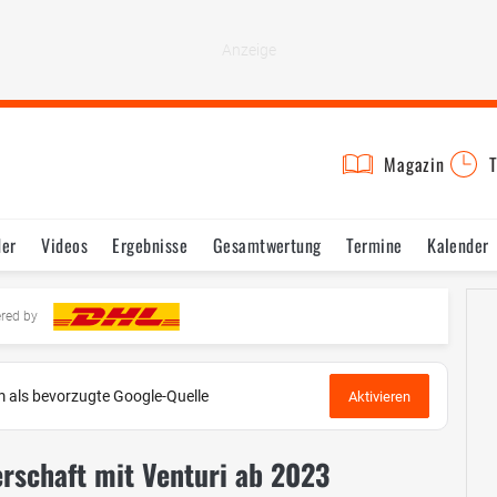
Magazin
T
der
Videos
Ergebnisse
Gesamtwertung
Termine
Kalender
ered by
 als bevorzugte Google-Quelle
Aktivieren
erschaft mit Venturi ab 2023