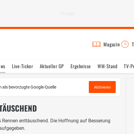
Magazin
T
ews
Live-Ticker
Aktueller GP
Ergebnisse
WM-Stand
TV-P
lder
Termine
Statistik
Testfahrten
Reglement
Lexikon
 als bevorzugte Google-Quelle
Aktivieren
NTTÄUSCHEND
das Rennen enttäuschend. Die Hoffnung auf Besserung
 aufgegeben.