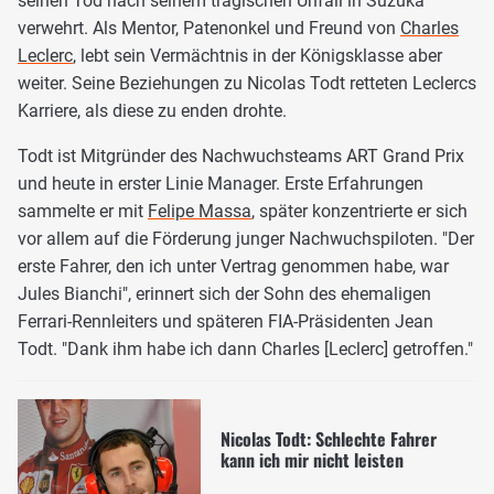
seinen Tod nach seinem tragischen Unfall in Suzuka
verwehrt. Als Mentor, Patenonkel und Freund von
Charles
Leclerc
, lebt sein Vermächtnis in der Königsklasse aber
weiter. Seine Beziehungen zu Nicolas Todt retteten Leclercs
Karriere, als diese zu enden drohte.
Todt ist Mitgründer des Nachwuchsteams ART Grand Prix
und heute in erster Linie Manager. Erste Erfahrungen
sammelte er mit
Felipe Massa
, später konzentrierte er sich
vor allem auf die Förderung junger Nachwuchspiloten. "Der
erste Fahrer, den ich unter Vertrag genommen habe, war
Jules Bianchi", erinnert sich der Sohn des ehemaligen
Ferrari-Rennleiters und späteren FIA-Präsidenten Jean
Todt. "Dank ihm habe ich dann Charles [Leclerc] getroffen."
Nicolas Todt: Schlechte Fahrer
kann ich mir nicht leisten