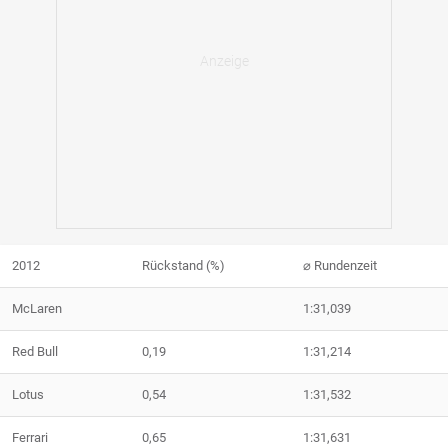
2012
Rückstand (%)
⌀ Rundenzeit
McLaren
1:31,039
Red Bull
0,19
1:31,214
Lotus
0,54
1:31,532
Ferrari
0,65
1:31,631