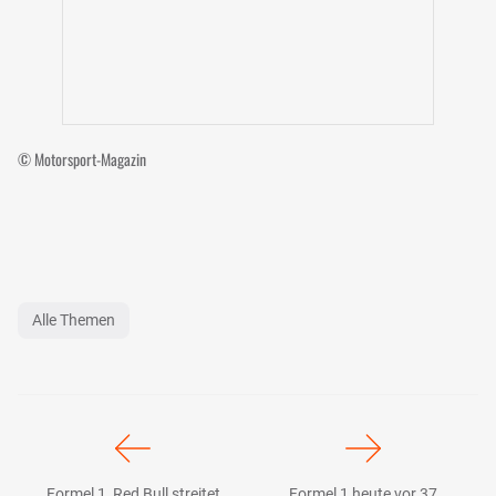
© Motorsport-Magazin
Alle Themen
Formel 1, Red Bull streitet
Formel 1 heute vor 37