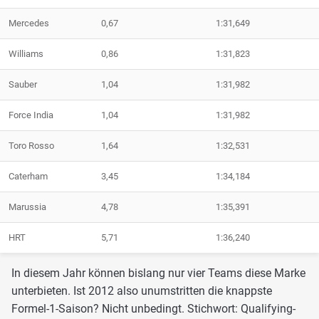
Mercedes
0,67
1:31,649
Williams
0,86
1:31,823
Sauber
1,04
1:31,982
Force India
1,04
1:31,982
Toro Rosso
1,64
1:32,531
Caterham
3,45
1:34,184
Marussia
4,78
1:35,391
HRT
5,71
1:36,240
In diesem Jahr können bislang nur vier Teams diese Marke
unterbieten. Ist 2012 also unumstritten die knappste
Formel-1-Saison? Nicht unbedingt. Stichwort: Qualifying-