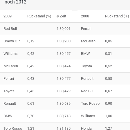
noch 2012.
2009
Rückstand (%)
⌀ Zeit
2008
Rückstand (%)
Red Bull
1:30,091
Ferrari
Brawn GP
0,12
1:30,200
McLaren
0,05
Williams
0,42
1:30,467
BMW
0,31
McLaren
0,42
1:30,474
Toyota
0,52
Ferrari
0,43
1:30,477
Renault
0,58
Toyota
0,43
1:30,479
Red Bull
0,67
Renault
0,61
1:30,639
Toro Rosso
0,90
BMW
0,70
1:30,718
Williams
1,06
Toro Rosso
1,21
1:31,185
Honda
1,27