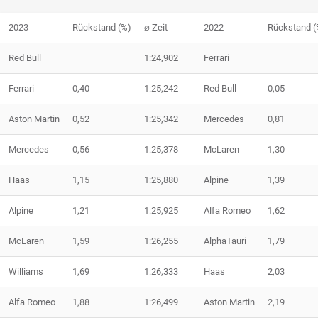
2023
Rückstand (%)
⌀ Zeit
2022
Rückstand (
Red Bull
1:24,902
Ferrari
Ferrari
0,40
1:25,242
Red Bull
0,05
Aston Martin
0,52
1:25,342
Mercedes
0,81
Mercedes
0,56
1:25,378
McLaren
1,30
Haas
1,15
1:25,880
Alpine
1,39
Alpine
1,21
1:25,925
Alfa Romeo
1,62
McLaren
1,59
1:26,255
AlphaTauri
1,79
Williams
1,69
1:26,333
Haas
2,03
Alfa Romeo
1,88
1:26,499
Aston Martin
2,19