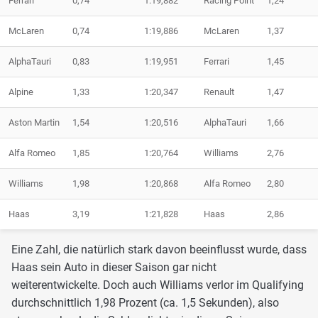
Ferrari
0,74
1:19,882
Racing Point
1,24
McLaren
0,74
1:19,886
McLaren
1,37
AlphaTauri
0,83
1:19,951
Ferrari
1,45
Alpine
1,33
1:20,347
Renault
1,47
Aston Martin
1,54
1:20,516
AlphaTauri
1,66
Alfa Romeo
1,85
1:20,764
Williams
2,76
Williams
1,98
1:20,868
Alfa Romeo
2,80
Haas
3,19
1:21,828
Haas
2,86
Eine Zahl, die natürlich stark davon beeinflusst wurde, dass
Haas sein Auto in dieser Saison gar nicht
weiterentwickelte. Doch auch Williams verlor im Qualifying
durchschnittlich 1,98 Prozent (ca. 1,5 Sekunden), also