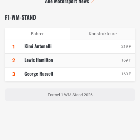
Alle Motorsport News
F1-WM-STAND
Fahrer
Konstrukteure
Kimi Antonelli
1
219 P
Lewis Hamilton
2
169 P
George Russell
3
160 P
Formel 1 WM-Stand 2026