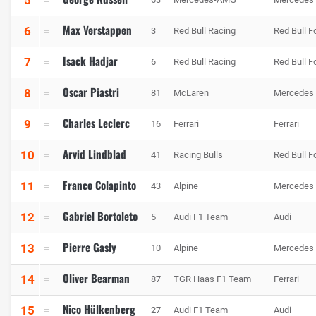
Max Verstappen
6
3
Red Bull Racing
Red Bull F
Isack Hadjar
7
6
Red Bull Racing
Red Bull F
Oscar Piastri
8
81
McLaren
Mercedes
Charles Leclerc
9
16
Ferrari
Ferrari
Arvid Lindblad
10
41
Racing Bulls
Red Bull F
Franco Colapinto
11
43
Alpine
Mercedes
Gabriel Bortoleto
12
5
Audi F1 Team
Audi
Pierre Gasly
13
10
Alpine
Mercedes
Oliver Bearman
14
87
TGR Haas F1 Team
Ferrari
Nico Hülkenberg
15
27
Audi F1 Team
Audi