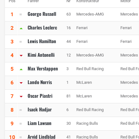
Pos
Fahrer
Nr
Konstrukteur
Motor
George Russell
1
63
Mercedes-AMG
Mercedes
Charles Leclerc
2
16
Ferrari
Ferrari
Lewis Hamilton
3
44
Ferrari
Ferrari
Kimi Antonelli
4
12
Mercedes-AMG
Mercedes
Max Verstappen
5
3
Red Bull Racing
Red Bull F
Lando Norris
6
1
McLaren
Mercedes
Oscar Piastri
7
81
McLaren
Mercedes
Isack Hadjar
8
6
Red Bull Racing
Red Bull F
Liam Lawson
9
30
Racing Bulls
Red Bull F
Arvid Lindblad
10
41
Racing Bulls
Red Bull F