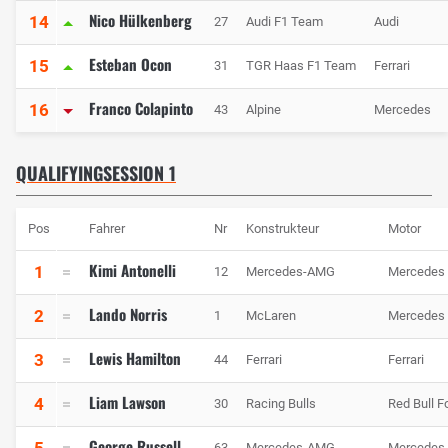
Nico Hülkenberg
14
27
Audi F1 Team
Audi
Esteban Ocon
15
31
TGR Haas F1 Team
Ferrari
Franco Colapinto
16
43
Alpine
Mercedes
QUALIFYINGSESSION 1
Pos
Fahrer
Nr
Konstrukteur
Motor
Kimi Antonelli
1
12
Mercedes-AMG
Mercedes
Lando Norris
2
1
McLaren
Mercedes
Lewis Hamilton
3
44
Ferrari
Ferrari
Liam Lawson
4
30
Racing Bulls
Red Bull F
George Russell
5
63
Mercedes-AMG
Mercedes