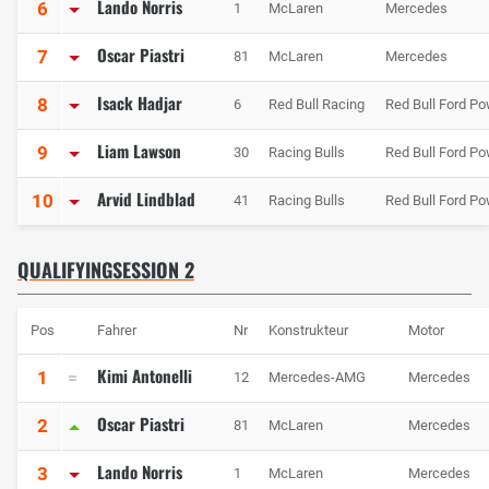
Lando Norris
6
1
McLaren
Mercedes
Oscar Piastri
7
81
McLaren
Mercedes
Isack Hadjar
8
6
Red Bull Racing
Red Bull Ford Po
Liam Lawson
9
30
Racing Bulls
Red Bull Ford Po
Arvid Lindblad
10
41
Racing Bulls
Red Bull Ford Po
QUALIFYINGSESSION 2
Pos
Fahrer
Nr
Konstrukteur
Motor
Kimi Antonelli
1
12
Mercedes-AMG
Mercedes
Oscar Piastri
2
81
McLaren
Mercedes
Lando Norris
3
1
McLaren
Mercedes