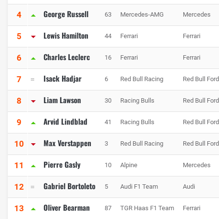
George Russell
4
63
Mercedes-AMG
Mercedes
Lewis Hamilton
5
44
Ferrari
Ferrari
Charles Leclerc
6
16
Ferrari
Ferrari
Isack Hadjar
7
6
Red Bull Racing
Red Bull For
Liam Lawson
8
30
Racing Bulls
Red Bull For
Arvid Lindblad
9
41
Racing Bulls
Red Bull For
Max Verstappen
10
3
Red Bull Racing
Red Bull For
Pierre Gasly
11
10
Alpine
Mercedes
Gabriel Bortoleto
12
5
Audi F1 Team
Audi
Oliver Bearman
13
87
TGR Haas F1 Team
Ferrari