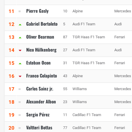
Pierre Gasly
11
10
Alpine
Mercedes
Gabriel Bortoleto
12
5
Audi F1 Team
Audi
Oliver Bearman
13
87
TGR Haas F1 Team
Ferrari
Nico Hülkenberg
14
27
Audi F1 Team
Audi
Esteban Ocon
15
31
TGR Haas F1 Team
Ferrari
Franco Colapinto
16
43
Alpine
Mercedes
Carlos Sainz jr.
17
55
Williams
Mercedes
Alexander Albon
18
23
Williams
Mercedes
Sergio Pérez
19
11
Cadillac F1 Team
Ferrari
Valtteri Bottas
20
77
Cadillac F1 Team
Ferrari