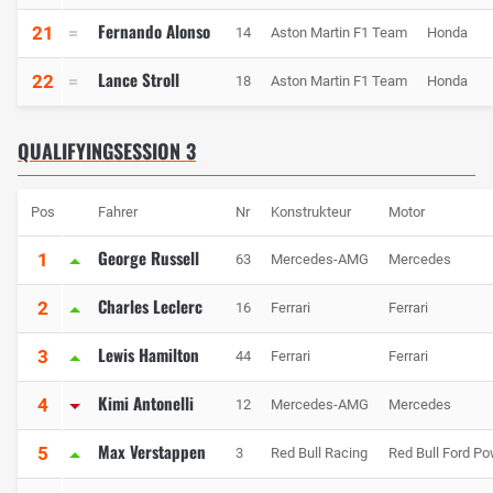
Fernando Alonso
21
14
Aston Martin F1 Team
Honda
Lance Stroll
22
18
Aston Martin F1 Team
Honda
QUALIFYINGSESSION 3
Pos
Fahrer
Nr
Konstrukteur
Motor
George Russell
1
63
Mercedes-AMG
Mercedes
Charles Leclerc
2
16
Ferrari
Ferrari
Lewis Hamilton
3
44
Ferrari
Ferrari
Kimi Antonelli
4
12
Mercedes-AMG
Mercedes
Max Verstappen
5
3
Red Bull Racing
Red Bull Ford Po