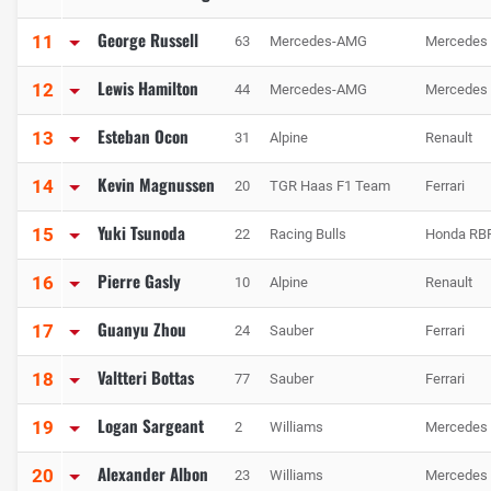
George Russell
11
63
Mercedes-AMG
Mercedes
Lewis Hamilton
12
44
Mercedes-AMG
Mercedes
Esteban Ocon
13
31
Alpine
Renault
Kevin Magnussen
14
20
TGR Haas F1 Team
Ferrari
Yuki Tsunoda
15
22
Racing Bulls
Honda RB
Pierre Gasly
16
10
Alpine
Renault
Guanyu Zhou
17
24
Sauber
Ferrari
Valtteri Bottas
18
77
Sauber
Ferrari
Logan Sargeant
19
2
Williams
Mercedes
Alexander Albon
20
23
Williams
Mercedes