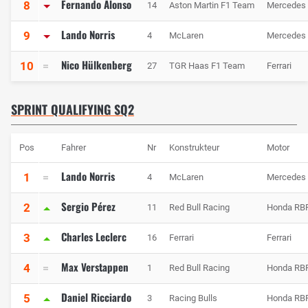
Fernando Alonso
8
14
Aston Martin F1 Team
Mercedes
Lando Norris
9
4
McLaren
Mercedes
Nico Hülkenberg
10
27
TGR Haas F1 Team
Ferrari
SPRINT QUALIFYING SQ2
Pos
Fahrer
Nr
Konstrukteur
Motor
Lando Norris
1
4
McLaren
Mercedes
Sergio Pérez
2
11
Red Bull Racing
Honda RB
Charles Leclerc
3
16
Ferrari
Ferrari
Max Verstappen
4
1
Red Bull Racing
Honda RB
Daniel Ricciardo
5
3
Racing Bulls
Honda RB