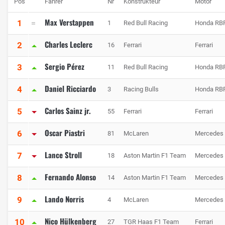
Pos
Fahrer
Nr
Konstrukteur
Motor
Max Verstappen
1
1
Red Bull Racing
Honda RB
Charles Leclerc
2
16
Ferrari
Ferrari
Sergio Pérez
3
11
Red Bull Racing
Honda RB
Daniel Ricciardo
4
3
Racing Bulls
Honda RB
Carlos Sainz jr.
5
55
Ferrari
Ferrari
Oscar Piastri
6
81
McLaren
Mercedes
Lance Stroll
7
18
Aston Martin F1 Team
Mercedes
Fernando Alonso
8
14
Aston Martin F1 Team
Mercedes
Lando Norris
9
4
McLaren
Mercedes
Nico Hülkenberg
10
27
TGR Haas F1 Team
Ferrari