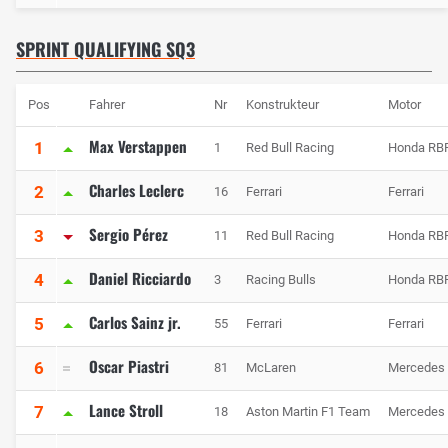
SPRINT QUALIFYING SQ3
Pos
Fahrer
Nr
Konstrukteur
Motor
Max Verstappen
1
1
Red Bull Racing
Honda RB
Charles Leclerc
2
16
Ferrari
Ferrari
Sergio Pérez
3
11
Red Bull Racing
Honda RB
Daniel Ricciardo
4
3
Racing Bulls
Honda RB
Carlos Sainz jr.
5
55
Ferrari
Ferrari
Oscar Piastri
6
81
McLaren
Mercedes
Lance Stroll
7
18
Aston Martin F1 Team
Mercedes