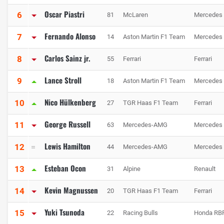
Oscar Piastri
6
81
McLaren
Mercedes
Fernando Alonso
7
14
Aston Martin F1 Team
Mercedes
Carlos Sainz jr.
8
55
Ferrari
Ferrari
Lance Stroll
9
18
Aston Martin F1 Team
Mercedes
Nico Hülkenberg
10
27
TGR Haas F1 Team
Ferrari
George Russell
11
63
Mercedes-AMG
Mercedes
Lewis Hamilton
12
44
Mercedes-AMG
Mercedes
Esteban Ocon
13
31
Alpine
Renault
Kevin Magnussen
14
20
TGR Haas F1 Team
Ferrari
Yuki Tsunoda
15
22
Racing Bulls
Honda RB