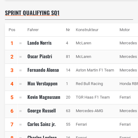
SPRINT QUALIFYING SQ1
Pos
Fahrer
Nr
Konstrukteur
Motor
Lando Norris
1
4
McLaren
Mercedes
Oscar Piastri
2
81
McLaren
Mercedes
Fernando Alonso
3
14
Aston Martin F1 Team
Mercedes
Max Verstappen
4
1
Red Bull Racing
Honda RB
Kevin Magnussen
5
20
TGR Haas F1 Team
Ferrari
George Russell
6
63
Mercedes-AMG
Mercedes
Carlos Sainz jr.
7
55
Ferrari
Ferrari
Charles Leclerc
8
16
Ferrari
Ferrari