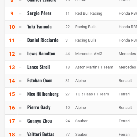
Sergio Pérez
9
11
Red Bull Racing
Honda RB
Yuki Tsunoda
10
22
Racing Bulls
Honda RB
Daniel Ricciardo
11
3
Racing Bulls
Honda RB
Lewis Hamilton
12
44
Mercedes-AMG
Mercedes
Lance Stroll
13
18
Aston Martin F1 Team
Mercedes
Esteban Ocon
14
31
Alpine
Renault
Nico Hülkenberg
15
27
TGR Haas F1 Team
Ferrari
Pierre Gasly
16
10
Alpine
Renault
Guanyu Zhou
17
24
Sauber
Ferrari
Valtteri Bottas
18
77
Sauber
Ferrari