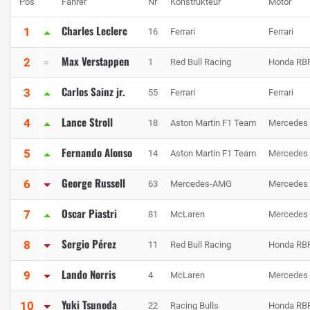
Pos
Fahrer
Nr
Konstrukteur
Motor
Charles Leclerc
1
16
Ferrari
Ferrari
Max Verstappen
2
1
Red Bull Racing
Honda RB
Carlos Sainz jr.
3
55
Ferrari
Ferrari
Lance Stroll
4
18
Aston Martin F1 Team
Mercedes
Fernando Alonso
5
14
Aston Martin F1 Team
Mercedes
George Russell
6
63
Mercedes-AMG
Mercedes
Oscar Piastri
7
81
McLaren
Mercedes
Sergio Pérez
8
11
Red Bull Racing
Honda RB
Lando Norris
9
4
McLaren
Mercedes
Yuki Tsunoda
10
22
Racing Bulls
Honda RB