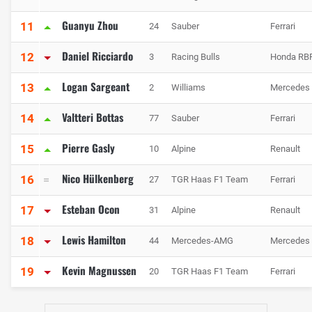
Guanyu Zhou
11
24
Sauber
Ferrari
Daniel Ricciardo
12
3
Racing Bulls
Honda RB
Logan Sargeant
13
2
Williams
Mercedes
Valtteri Bottas
14
77
Sauber
Ferrari
Pierre Gasly
15
10
Alpine
Renault
Nico Hülkenberg
16
27
TGR Haas F1 Team
Ferrari
Esteban Ocon
17
31
Alpine
Renault
Lewis Hamilton
18
44
Mercedes-AMG
Mercedes
Kevin Magnussen
19
20
TGR Haas F1 Team
Ferrari