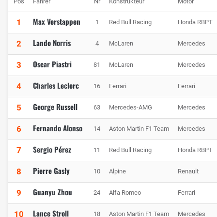
Pos
Fahrer
Nr
Konstrukteur
Motor
Max Verstappen
1
1
Red Bull Racing
Honda RBPT
Lando Norris
2
4
McLaren
Mercedes
Oscar Piastri
3
81
McLaren
Mercedes
Charles Leclerc
4
16
Ferrari
Ferrari
George Russell
5
63
Mercedes-AMG
Mercedes
Fernando Alonso
6
14
Aston Martin F1 Team
Mercedes
Sergio Pérez
7
11
Red Bull Racing
Honda RBPT
Pierre Gasly
8
10
Alpine
Renault
Guanyu Zhou
9
24
Alfa Romeo
Ferrari
Lance Stroll
10
18
Aston Martin F1 Team
Mercedes