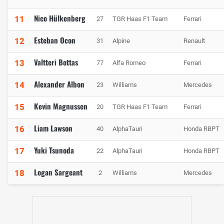
Nico Hülkenberg
11
27
TGR Haas F1 Team
Ferrari
Esteban Ocon
12
31
Alpine
Renault
Valtteri Bottas
13
77
Alfa Romeo
Ferrari
Alexander Albon
14
23
Williams
Mercedes
Kevin Magnussen
15
20
TGR Haas F1 Team
Ferrari
Liam Lawson
16
40
AlphaTauri
Honda RBPT
Yuki Tsunoda
17
22
AlphaTauri
Honda RBPT
Logan Sargeant
18
2
Williams
Mercedes