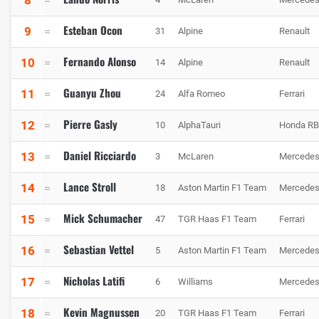
Esteban Ocon
9
31
Alpine
Renault
Fernando Alonso
10
14
Alpine
Renault
Guanyu Zhou
11
24
Alfa Romeo
Ferrari
Pierre Gasly
12
10
AlphaTauri
Honda R
Daniel Ricciardo
13
3
McLaren
Mercede
Lance Stroll
14
18
Aston Martin F1 Team
Mercede
Mick Schumacher
15
47
TGR Haas F1 Team
Ferrari
Sebastian Vettel
16
5
Aston Martin F1 Team
Mercede
Nicholas Latifi
17
6
Williams
Mercede
Kevin Magnussen
18
20
TGR Haas F1 Team
Ferrari