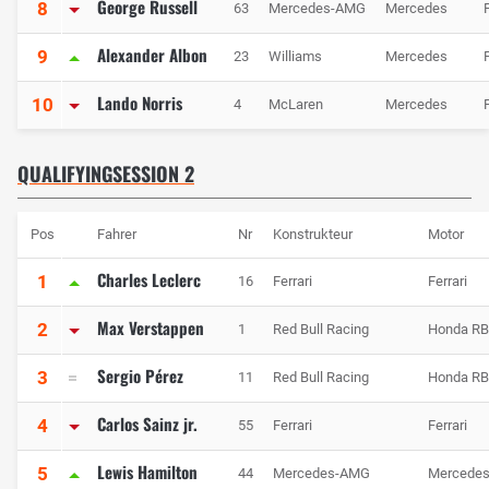
George Russell
8
63
Mercedes-AMG
Mercedes
P
Alexander Albon
9
23
Williams
Mercedes
P
Lando Norris
10
4
McLaren
Mercedes
P
QUALIFYINGSESSION 2
Pos
Fahrer
Nr
Konstrukteur
Motor
Charles Leclerc
1
16
Ferrari
Ferrari
Max Verstappen
2
1
Red Bull Racing
Honda R
Sergio Pérez
3
11
Red Bull Racing
Honda R
Carlos Sainz jr.
4
55
Ferrari
Ferrari
Lewis Hamilton
5
44
Mercedes-AMG
Mercede