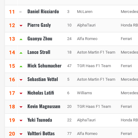
Daniel Ricciardo
11
3
McLaren
Mercede
Pierre Gasly
12
10
AlphaTauri
Honda R
Guanyu Zhou
13
24
Alfa Romeo
Ferrari
Lance Stroll
14
18
Aston Martin F1 Team
Mercede
Mick Schumacher
15
47
TGR Haas F1 Team
Ferrari
Sebastian Vettel
16
5
Aston Martin F1 Team
Mercede
Nicholas Latifi
17
6
Williams
Mercede
Kevin Magnussen
18
20
TGR Haas F1 Team
Ferrari
Yuki Tsunoda
19
22
AlphaTauri
Honda R
Valtteri Bottas
20
77
Alfa Romeo
Ferrari