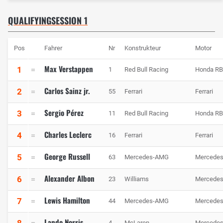
QUALIFYINGSESSION 1
Pos
Fahrer
Nr
Konstrukteur
Motor
Max Verstappen
1
1
Red Bull Racing
Honda R
Carlos Sainz jr.
2
55
Ferrari
Ferrari
Sergio Pérez
3
11
Red Bull Racing
Honda R
Charles Leclerc
4
16
Ferrari
Ferrari
George Russell
5
63
Mercedes-AMG
Mercede
Alexander Albon
6
23
Williams
Mercede
Lewis Hamilton
7
44
Mercedes-AMG
Mercede
Lando Norris
8
4
McLaren
Mercede