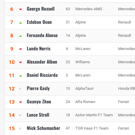
George Russell
6
63
Mercedes-AMG
Mercede
Esteban Ocon
7
31
Alpine
Renault
Fernando Alonso
8
14
Alpine
Renault
Lando Norris
9
4
McLaren
Mercede
Alexander Albon
10
23
Williams
Mercede
Daniel Ricciardo
11
3
McLaren
Mercede
Pierre Gasly
12
10
AlphaTauri
Honda R
Guanyu Zhou
13
24
Alfa Romeo
Ferrari
Lance Stroll
14
18
Aston Martin F1 Team
Mercede
Mick Schumacher
15
47
TGR Haas F1 Team
Ferrari