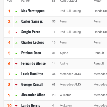
Pos
Fahrer
Nr
Konstrukteur
Motor
Max Verstappen
1
1
Red Bull Racing
Honda R
Carlos Sainz jr.
2
55
Ferrari
Ferrari
Sergio Pérez
3
11
Red Bull Racing
Honda R
Charles Leclerc
4
16
Ferrari
Ferrari
Esteban Ocon
5
31
Alpine
Renault
Fernando Alonso
6
14
Alpine
Renault
Lewis Hamilton
7
44
Mercedes-AMG
Mercede
George Russell
8
63
Mercedes-AMG
Mercede
Alexander Albon
9
23
Williams
Mercede
Lando Norris
10
4
McLaren
Mercede