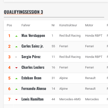
QUALIFYINGSESSION 3
Pos
Fahrer
Nr
Konstrukteur
Motor
Max Verstappen
1
1
Red Bull Racing
Honda RBPT
P
Carlos Sainz jr.
2
55
Ferrari
Ferrari
P
Sergio Pérez
3
11
Red Bull Racing
Honda RBPT
P
Charles Leclerc
4
16
Ferrari
Ferrari
P
Esteban Ocon
5
31
Alpine
Renault
P
Fernando Alonso
6
14
Alpine
Renault
P
Lewis Hamilton
7
44
Mercedes-AMG
Mercedes
P