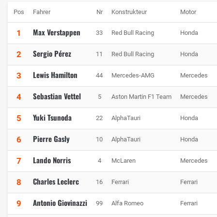
Pos
Fahrer
Nr
Konstrukteur
Motor
Max Verstappen
1
33
Red Bull Racing
Honda
Sergio Pérez
2
11
Red Bull Racing
Honda
Lewis Hamilton
3
44
Mercedes-AMG
Mercedes
Sebastian Vettel
4
5
Aston Martin F1 Team
Mercedes
Yuki Tsunoda
5
22
AlphaTauri
Honda
Pierre Gasly
6
10
AlphaTauri
Honda
Lando Norris
7
4
McLaren
Mercedes
Charles Leclerc
8
16
Ferrari
Ferrari
Antonio Giovinazzi
9
99
Alfa Romeo
Ferrari