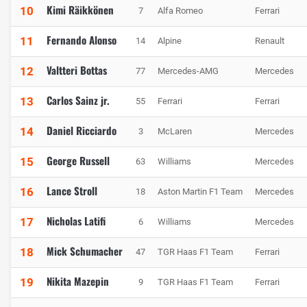
Kimi Räikkönen
10
7
Alfa Romeo
Ferrari
Fernando Alonso
11
14
Alpine
Renault
Valtteri Bottas
12
77
Mercedes-AMG
Mercedes
Carlos Sainz jr.
13
55
Ferrari
Ferrari
Daniel Ricciardo
14
3
McLaren
Mercedes
George Russell
15
63
Williams
Mercedes
Lance Stroll
16
18
Aston Martin F1 Team
Mercedes
Nicholas Latifi
17
6
Williams
Mercedes
Mick Schumacher
18
47
TGR Haas F1 Team
Ferrari
Nikita Mazepin
19
9
TGR Haas F1 Team
Ferrari