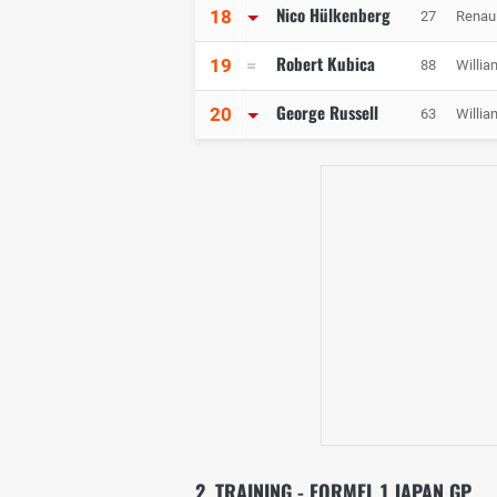
Nico Hülkenberg
18
27
Renaul
Robert Kubica
19
88
Willia
George Russell
20
63
Willia
2. TRAINING - FORMEL 1 JAPAN GP