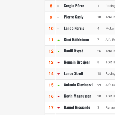
Sergio Pérez
8
11
Racing
Pierre Gasly
9
10
Toro 
Lando Norris
10
4
McLar
Kimi Räikkönen
11
7
Alfa 
Daniil Kvyat
12
26
Toro 
Romain Grosjean
13
8
TGR H
Lance Stroll
14
18
Racing
Antonio Giovinazzi
15
99
Alfa 
Kevin Magnussen
16
20
TGR H
Daniel Ricciardo
17
3
Renaul