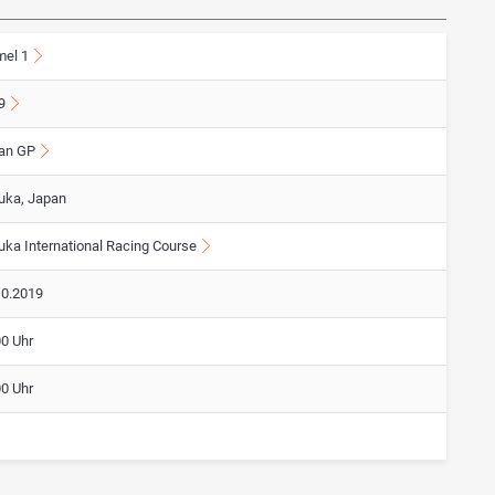
mel 1
9
an GP
uka, Japan
uka International Racing Course
10.2019
00 Uhr
00 Uhr