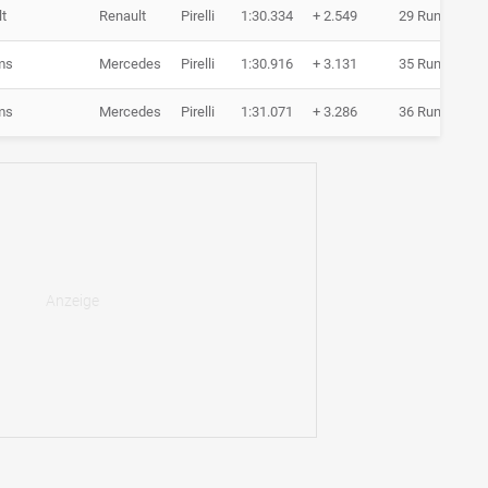
t
Renault
Pirelli
1:30.334
+ 2.549
29 Runden
ms
Mercedes
Pirelli
1:30.916
+ 3.131
35 Runden
ms
Mercedes
Pirelli
1:31.071
+ 3.286
36 Runden