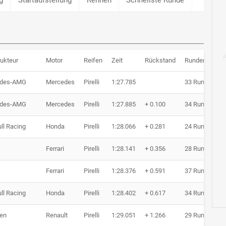
ukteur
Motor
Reifen
Zeit
Rückstand
Runden
edes-AMG
Mercedes
Pirelli
1:27.785
33 Runden
edes-AMG
Mercedes
Pirelli
1:27.885
+ 0.100
34 Runden
ll Racing
Honda
Pirelli
1:28.066
+ 0.281
24 Runden
Ferrari
Pirelli
1:28.141
+ 0.356
28 Runden
Ferrari
Pirelli
1:28.376
+ 0.591
37 Runden
ll Racing
Honda
Pirelli
1:28.402
+ 0.617
34 Runden
en
Renault
Pirelli
1:29.051
+ 1.266
29 Runden