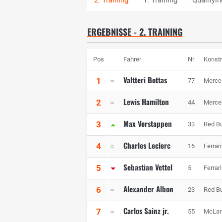
ERGEBNISSE - 2. TRAINING
Pos
Fahrer
Nr
Konstr
Valtteri Bottas
1
77
Merc
Lewis Hamilton
2
44
Merc
Max Verstappen
3
33
Red Bu
Charles Leclerc
4
16
Ferrari
Sebastian Vettel
5
5
Ferrari
Alexander Albon
6
23
Red Bu
Carlos Sainz jr.
7
55
McLar