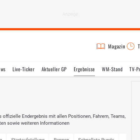
Magazin
T
ews
Live-Ticker
Aktueller GP
Ergebnisse
WM-Stand
TV-P
lder
Termine
Statistik
Testfahrten
Reglement
Lexikon
 offizielle Endergebnis mit allen Positionen, Fahrern, Teams,
ten sowie weiteren Informationen
g
Startaufstellung
Rennen
Schnellste Runde