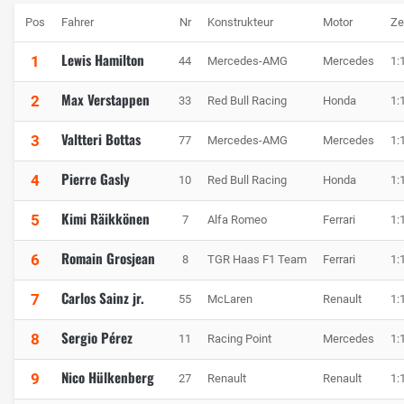
Pos
Fahrer
Nr
Konstrukteur
Motor
Ze
Lewis Hamilton
1
44
Mercedes-AMG
Mercedes
1:
Max Verstappen
2
33
Red Bull Racing
Honda
1:
Valtteri Bottas
3
77
Mercedes-AMG
Mercedes
1:
Pierre Gasly
4
10
Red Bull Racing
Honda
1:
Kimi Räikkönen
5
7
Alfa Romeo
Ferrari
1:
Romain Grosjean
6
8
TGR Haas F1 Team
Ferrari
1:
Carlos Sainz jr.
7
55
McLaren
Renault
1:
Sergio Pérez
8
11
Racing Point
Mercedes
1:
Nico Hülkenberg
9
27
Renault
Renault
1: