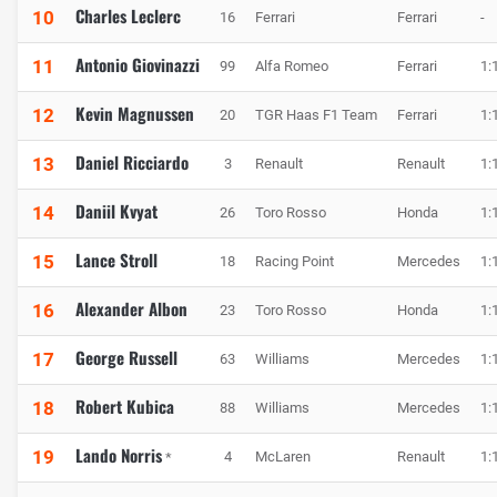
Charles Leclerc
10
16
Ferrari
Ferrari
-
Antonio Giovinazzi
11
99
Alfa Romeo
Ferrari
1:
Kevin Magnussen
12
20
TGR Haas F1 Team
Ferrari
1:
Daniel Ricciardo
13
3
Renault
Renault
1:
Daniil Kvyat
14
26
Toro Rosso
Honda
1:
Lance Stroll
15
18
Racing Point
Mercedes
1:
Alexander Albon
16
23
Toro Rosso
Honda
1:
George Russell
17
63
Williams
Mercedes
1:
Robert Kubica
18
88
Williams
Mercedes
1:
Lando Norris
19
4
McLaren
Renault
1:
*