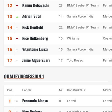
Kamui Kobayashi
12
23
BMW Sauber F1 Team
Ferrari
Adrian Sutil
13
14
Sahara Force India
Merce
Nick Heidfeld
14
22
BMW Sauber F1 Team
Ferrari
Nico Hülkenberg
15
10
Williams
Coswo
Vitantonio Liuzzi
16
15
Sahara Force India
Merce
Jaime Alguersuari
17
17
Toro Rosso
Ferrari
QUALIFYINGSESSION 1
Pos
Fahrer
Nr
Konstrukteur
Motor
Fernando Alonso
1
8
Ferrari
Ferrari
Nico Rosberg
2
4
Mercedes-AMG
Merce