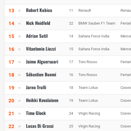
Robert Kubica
13
11
Renault
Renau
Nick Heidfeld
14
22
BMW Sauber F1 Team
Ferrari
Adrian Sutil
15
14
Sahara Force India
Merce
Vitantonio Liuzzi
16
15
Sahara Force India
Merce
Jaime Alguersuari
17
17
Toro Rosso
Ferrari
Sébastien Buemi
18
16
Toro Rosso
Ferrari
Jarno Trulli
19
18
Team Lotus
Coswo
Heikki Kovalainen
20
19
Team Lotus
Coswo
Timo Glock
21
24
Virgin Racing
Coswo
Lucas Di Grassi
22
25
Virgin Racing
Coswo