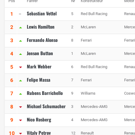
Pos
Fahrer
Nr
Konstrukteur
Motor
Sebastian Vettel
1
5
Red Bull Racing
Renau
Lewis Hamilton
2
2
McLaren
Merce
Fernando Alonso
3
8
Ferrari
Ferrari
Jenson Button
4
1
McLaren
Merce
Mark Webber
5
6
Red Bull Racing
Renau
Felipe Massa
6
7
Ferrari
Ferrari
Rubens Barrichello
7
9
Williams
Coswo
Michael Schumacher
8
3
Mercedes-AMG
Merce
Nico Rosberg
9
4
Mercedes-AMG
Merce
Vitaly Petrov
10
12
Renault
Renau