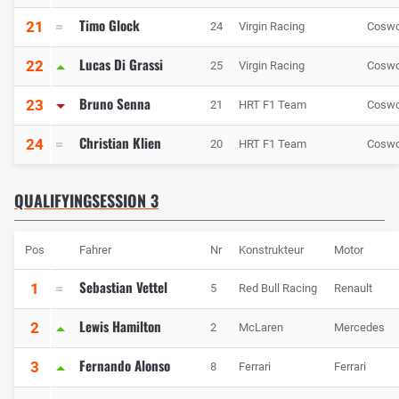
Timo Glock
21
24
Virgin Racing
Coswo
Lucas Di Grassi
22
25
Virgin Racing
Coswo
Bruno Senna
23
21
HRT F1 Team
Coswo
Christian Klien
24
20
HRT F1 Team
Coswo
QUALIFYINGSESSION 3
Pos
Fahrer
Nr
Konstrukteur
Motor
Sebastian Vettel
1
5
Red Bull Racing
Renault
Lewis Hamilton
2
2
McLaren
Mercedes
Fernando Alonso
3
8
Ferrari
Ferrari