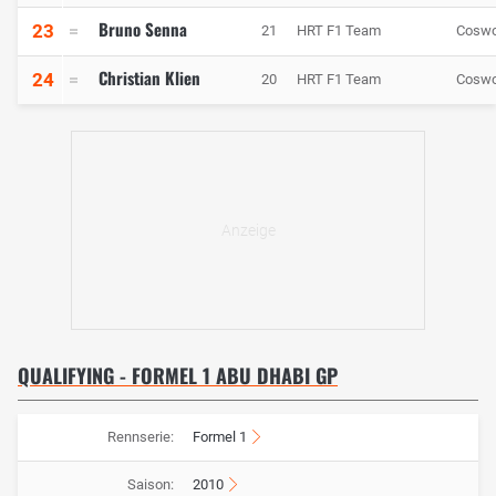
Bruno Senna
23
21
HRT F1 Team
Coswo
Christian Klien
24
20
HRT F1 Team
Coswo
QUALIFYING - FORMEL 1 ABU DHABI GP
Rennserie:
Formel 1
Saison:
2010