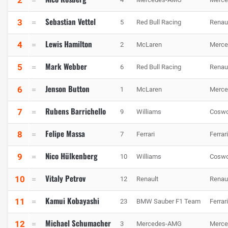
Sebastian Vettel
3
5
Red Bull Racing
Renau
Lewis Hamilton
4
2
McLaren
Merce
Mark Webber
5
6
Red Bull Racing
Renau
Jenson Button
6
1
McLaren
Merce
Rubens Barrichello
7
9
Williams
Coswo
Felipe Massa
8
7
Ferrari
Ferrari
Nico Hülkenberg
9
10
Williams
Coswo
Vitaly Petrov
10
12
Renault
Renau
Kamui Kobayashi
11
23
BMW Sauber F1 Team
Ferrari
Michael Schumacher
12
3
Mercedes-AMG
Merce