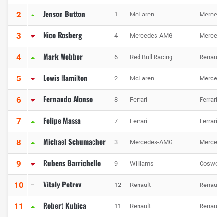
Jenson Button
2
1
McLaren
Merce
Nico Rosberg
3
4
Mercedes-AMG
Merce
Mark Webber
4
6
Red Bull Racing
Renau
Lewis Hamilton
5
2
McLaren
Merce
Fernando Alonso
6
8
Ferrari
Ferrari
Felipe Massa
7
7
Ferrari
Ferrari
Michael Schumacher
8
3
Mercedes-AMG
Merce
Rubens Barrichello
9
9
Williams
Coswo
Vitaly Petrov
10
12
Renault
Renau
Robert Kubica
11
11
Renault
Renau