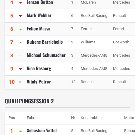
Jenson Button
4
1
McLaren
Mercedes
Mark Webber
5
6
Red Bull Racing
Renault
Felipe Massa
6
7
Ferrari
Ferrari
Rubens Barrichello
7
9
Williams
Cosworth
Michael Schumacher
8
3
Mercedes-AMG
Mercedes
Nico Rosberg
9
4
Mercedes-AMG
Mercedes
Vitaly Petrov
10
12
Renault
Renault
QUALIFYINGSESSION 2
Pos
Fahrer
Nr
Konstrukteur
Motor
Sebastian Vettel
1
5
Red Bull Racing
Renau