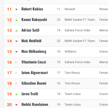
Robert Kubica
11
11
Renault
Renau
Kamui Kobayashi
12
23
BMW Sauber F1 Team
Ferrari
Adrian Sutil
13
14
Sahara Force India
Merce
Nick Heidfeld
14
22
BMW Sauber F1 Team
Ferrari
Nico Hülkenberg
15
10
Williams
Coswo
Vitantonio Liuzzi
16
15
Sahara Force India
Merce
Jaime Alguersuari
17
17
Toro Rosso
Ferrari
Sébastien Buemi
18
16
Toro Rosso
Ferrari
Jarno Trulli
19
18
Team Lotus
Coswo
Heikki Kovalainen
20
19
Team Lotus
Coswo