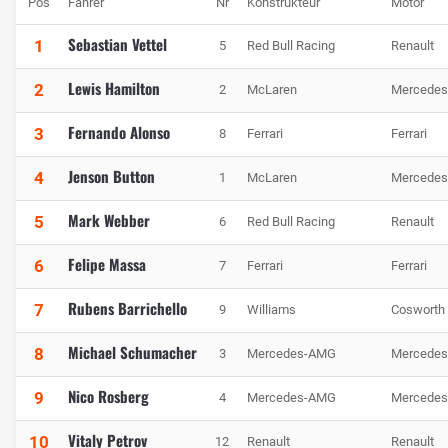
Pos
Fahrer
Nr
Konstrukteur
Motor
Sebastian Vettel
1
5
Red Bull Racing
Renault
Lewis Hamilton
2
2
McLaren
Mercedes
Fernando Alonso
3
8
Ferrari
Ferrari
Jenson Button
4
1
McLaren
Mercedes
Mark Webber
5
6
Red Bull Racing
Renault
Felipe Massa
6
7
Ferrari
Ferrari
Rubens Barrichello
7
9
Williams
Cosworth
Michael Schumacher
8
3
Mercedes-AMG
Mercedes
Nico Rosberg
9
4
Mercedes-AMG
Mercedes
Vitaly Petrov
10
12
Renault
Renault