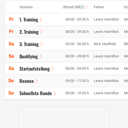
Session
Uhrzeit (MEZ)
Fahrer
Ko
1. Training
Fr
04:00 - 05:30 h
Lewis Hamilton
M
2. Training
Fr
08:00 - 09:30 h
Lewis Hamilton
M
3. Training
Sa
05:00 - 06:00 h
Nick Heidfeld
BM
Qualifying
Sa
08:00 - 09:00 h
Lewis Hamilton
M
Startaufstellung
Sa
08:00 - 09:00 h
Lewis Hamilton
M
Rennen
So
09:00 - 11:00 h
Lewis Hamilton
M
Schnellste Runde
So
08:00 - 10:00 h
Lewis Hamilton
M