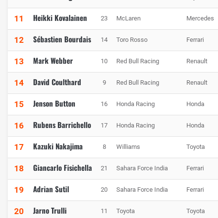
Heikki Kovalainen
11
23
McLaren
Mercedes
Sébastien Bourdais
12
14
Toro Rosso
Ferrari
Mark Webber
13
10
Red Bull Racing
Renault
David Coulthard
14
9
Red Bull Racing
Renault
Jenson Button
15
16
Honda Racing
Honda
Rubens Barrichello
16
17
Honda Racing
Honda
Kazuki Nakajima
17
8
Williams
Toyota
Giancarlo Fisichella
18
21
Sahara Force India
Ferrari
Adrian Sutil
19
20
Sahara Force India
Ferrari
Jarno Trulli
20
11
Toyota
Toyota