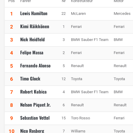
Pos
Fahrer
Nr
Konstrukteur
Motor
Lewis Hamilton
1
22
McLaren
Mercedes
Kimi Räikkönen
2
1
Ferrari
Ferrari
Nick Heidfeld
3
3
BMW Sauber F1 Team
BMW
Felipe Massa
4
2
Ferrari
Ferrari
Fernando Alonso
5
5
Renault
Renault
Timo Glock
6
12
Toyota
Toyota
Robert Kubica
7
4
BMW Sauber F1 Team
BMW
Nelson Piquet Jr.
8
6
Renault
Renault
Sebastian Vettel
9
15
Toro Rosso
Ferrari
Nico Rosberg
10
7
Williams
Toyota