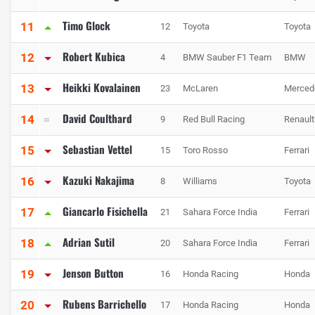
Timo Glock
11
12
Toyota
Toyota
Robert Kubica
12
4
BMW Sauber F1 Team
BMW
Heikki Kovalainen
13
23
McLaren
Merced
David Coulthard
14
9
Red Bull Racing
Renault
Sebastian Vettel
15
15
Toro Rosso
Ferrari
Kazuki Nakajima
16
8
Williams
Toyota
Giancarlo Fisichella
17
21
Sahara Force India
Ferrari
Adrian Sutil
18
20
Sahara Force India
Ferrari
Jenson Button
19
16
Honda Racing
Honda
Rubens Barrichello
20
17
Honda Racing
Honda