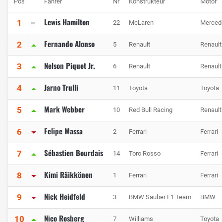
Pos
Fahrer
Nr
Konstrukteur
Motor
Lewis Hamilton
1
22
McLaren
Merced
Fernando Alonso
2
5
Renault
Renault
Nelson Piquet Jr.
3
6
Renault
Renault
Jarno Trulli
4
11
Toyota
Toyota
Mark Webber
5
10
Red Bull Racing
Renault
Felipe Massa
6
2
Ferrari
Ferrari
Sébastien Bourdais
7
14
Toro Rosso
Ferrari
Kimi Räikkönen
8
1
Ferrari
Ferrari
Nick Heidfeld
9
3
BMW Sauber F1 Team
BMW
Nico Rosberg
10
7
Williams
Toyota