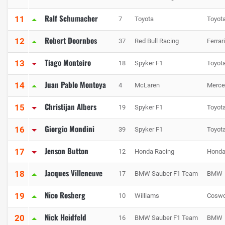
Ralf Schumacher
11
7
Toyota
Toyot
Robert Doornbos
12
37
Red Bull Racing
Ferrari
Tiago Monteiro
13
18
Spyker F1
Toyot
Juan Pablo Montoya
14
4
McLaren
Merce
Christijan Albers
15
19
Spyker F1
Toyot
Giorgio Mondini
16
39
Spyker F1
Toyot
Jenson Button
17
12
Honda Racing
Hond
Jacques Villeneuve
18
17
BMW Sauber F1 Team
BMW
Nico Rosberg
19
10
Williams
Coswo
Nick Heidfeld
20
16
BMW Sauber F1 Team
BMW