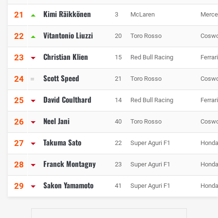
Kimi Räikkönen
21
3
McLaren
Merce
Vitantonio Liuzzi
22
20
Toro Rosso
Coswo
Christian Klien
23
15
Red Bull Racing
Ferrari
Scott Speed
24
21
Toro Rosso
Coswo
David Coulthard
25
14
Red Bull Racing
Ferrari
Neel Jani
26
40
Toro Rosso
Coswo
Takuma Sato
27
22
Super Aguri F1
Hond
Franck Montagny
28
23
Super Aguri F1
Hond
Sakon Yamamoto
29
41
Super Aguri F1
Hond