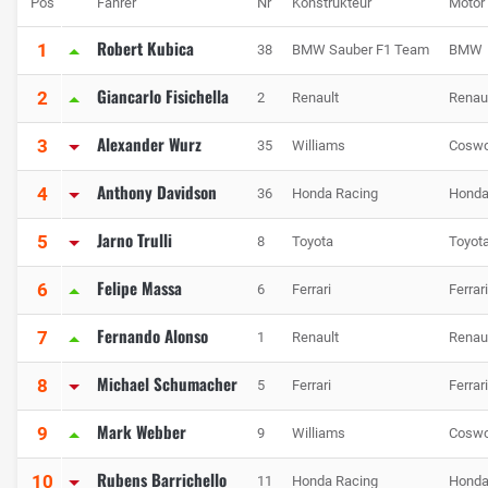
Pos
Fahrer
Nr
Konstrukteur
Motor
Robert Kubica
1
38
BMW Sauber F1 Team
BMW
Giancarlo Fisichella
2
2
Renault
Renau
Alexander Wurz
3
35
Williams
Coswo
Anthony Davidson
4
36
Honda Racing
Hond
Jarno Trulli
5
8
Toyota
Toyot
Felipe Massa
6
6
Ferrari
Ferrari
Fernando Alonso
7
1
Renault
Renau
Michael Schumacher
8
5
Ferrari
Ferrari
Mark Webber
9
9
Williams
Coswo
Rubens Barrichello
10
11
Honda Racing
Hond