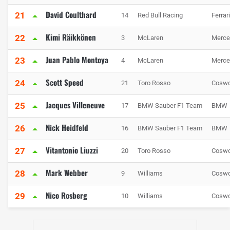
David Coulthard
21
14
Red Bull Racing
Ferrari
Kimi Räikkönen
22
3
McLaren
Merce
Juan Pablo Montoya
23
4
McLaren
Merce
Scott Speed
24
21
Toro Rosso
Coswo
Jacques Villeneuve
25
17
BMW Sauber F1 Team
BMW
Nick Heidfeld
26
16
BMW Sauber F1 Team
BMW
Vitantonio Liuzzi
27
20
Toro Rosso
Coswo
Mark Webber
28
9
Williams
Coswo
Nico Rosberg
29
10
Williams
Coswo