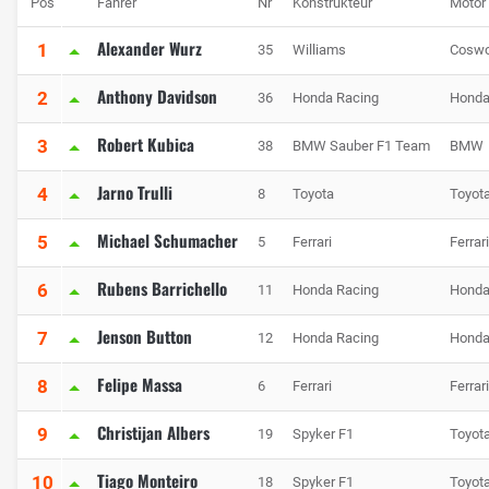
Pos
Fahrer
Nr
Konstrukteur
Motor
Alexander Wurz
1
35
Williams
Coswo
Anthony Davidson
2
36
Honda Racing
Hond
Robert Kubica
3
38
BMW Sauber F1 Team
BMW
Jarno Trulli
4
8
Toyota
Toyot
Michael Schumacher
5
5
Ferrari
Ferrari
Rubens Barrichello
6
11
Honda Racing
Hond
Jenson Button
7
12
Honda Racing
Hond
Felipe Massa
8
6
Ferrari
Ferrari
Christijan Albers
9
19
Spyker F1
Toyot
Tiago Monteiro
10
18
Spyker F1
Toyot