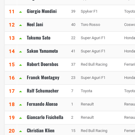
Giorgio Mondini
11
39
Spyker F1
Toyot
Neel Jani
12
40
Toro Rosso
Coswo
Takuma Sato
13
22
Super Aguri F1
Hond
Sakon Yamamoto
14
41
Super Aguri F1
Hond
Robert Doornbos
15
37
Red Bull Racing
Ferrari
Franck Montagny
16
23
Super Aguri F1
Hond
Ralf Schumacher
17
7
Toyota
Toyot
Fernando Alonso
18
1
Renault
Renau
Giancarlo Fisichella
19
2
Renault
Renau
Christian Klien
20
15
Red Bull Racing
Ferrari