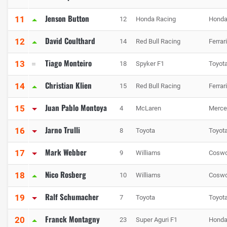
Jenson Button
11
12
Honda Racing
Hond
David Coulthard
12
14
Red Bull Racing
Ferrari
Tiago Monteiro
13
18
Spyker F1
Toyot
Christian Klien
14
15
Red Bull Racing
Ferrari
Juan Pablo Montoya
15
4
McLaren
Merce
Jarno Trulli
16
8
Toyota
Toyot
Mark Webber
17
9
Williams
Coswo
Nico Rosberg
18
10
Williams
Coswo
Ralf Schumacher
19
7
Toyota
Toyot
Franck Montagny
20
23
Super Aguri F1
Hond