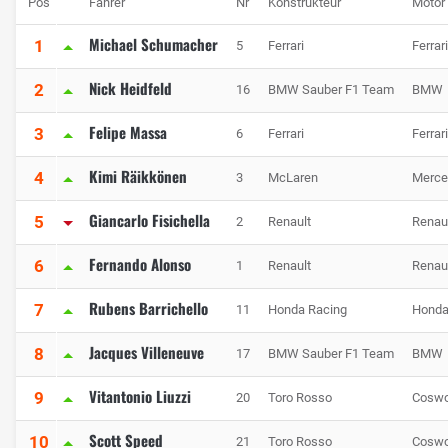
Pos
Fahrer
Nr
Konstrukteur
Motor
Michael Schumacher
1
5
Ferrari
Ferrari
Nick Heidfeld
2
16
BMW Sauber F1 Team
BMW
Felipe Massa
3
6
Ferrari
Ferrari
Kimi Räikkönen
4
3
McLaren
Merce
Giancarlo Fisichella
5
2
Renault
Renau
Fernando Alonso
6
1
Renault
Renau
Rubens Barrichello
7
11
Honda Racing
Hond
Jacques Villeneuve
8
17
BMW Sauber F1 Team
BMW
Vitantonio Liuzzi
9
20
Toro Rosso
Coswo
Scott Speed
10
21
Toro Rosso
Coswo