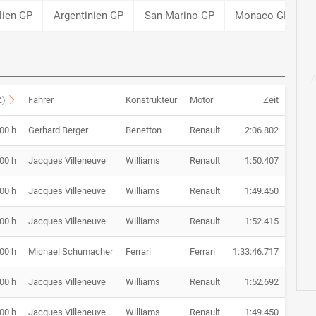
lien GP
Argentinien GP
San Marino GP
Monaco GP
Z)
Fahrer
Konstrukteur
Motor
Zeit
:00 h
Gerhard Berger
Benetton
Renault
2:06.802
:00 h
Jacques Villeneuve
Williams
Renault
1:50.407
:00 h
Jacques Villeneuve
Williams
Renault
1:49.450
:00 h
Jacques Villeneuve
Williams
Renault
1:52.415
:00 h
Michael Schumacher
Ferrari
Ferrari
1:33:46.717
:00 h
Jacques Villeneuve
Williams
Renault
1:52.692
:00 h
Jacques Villeneuve
Williams
Renault
1:49.450