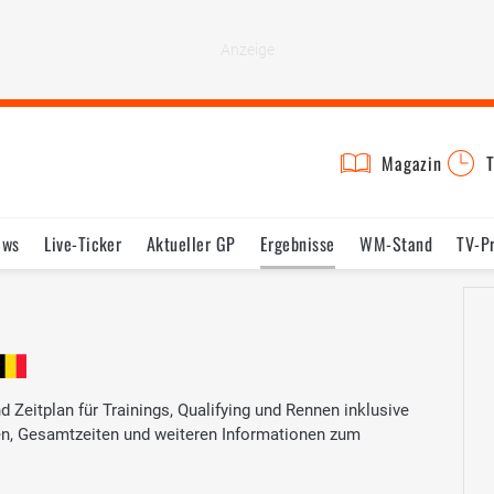
Magazin
T
ews
Live-Ticker
Aktueller GP
Ergebnisse
WM-Stand
TV-P
lder
Termine
Statistik
Testfahrten
Reglement
Lexikon
 Zeitplan für Trainings, Qualifying und Rennen inklusive
ten, Gesamtzeiten und weiteren Informationen zum