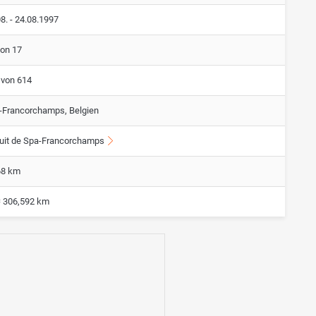
8. - 24.08.1997
von 17
 von 614
-Francorchamps, Belgien
cuit de Spa-Francorchamps
68 km
= 306,592 km