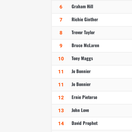
Graham Hill
6
Richie Ginther
7
Trevor Taylor
8
Bruce McLaren
9
Tony Maggs
10
Jo Bonnier
11
Jo Bonnier
11
Ernie Pieterse
12
John Love
13
David Prophet
14