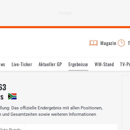
Magazin
T
ews
Live-Ticker
Aktueller GP
Ergebnisse
WM-Stand
TV-P
lder
Termine
Statistik
Testfahrten
Reglement
Lexikon
63
is
lung: Das offizielle Endergebnis mit allen Positionen,
n und Gesamtzeiten sowie weiteren Informationen
llste Runde