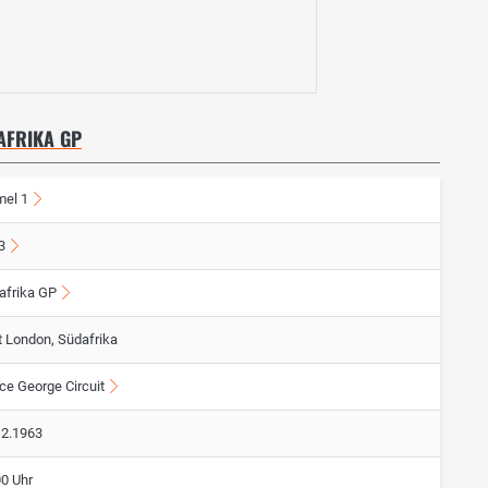
AFRIKA GP
mel 1
3
afrika GP
t London, Südafrika
ce George Circuit
12.1963
00 Uhr