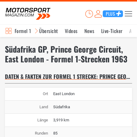
PLUS
Formel 1
Übersicht
Videos
News
Live-Ticker
Akt
Südafrika GP, Prince George Circuit,
East London - Formel 1-Strecken 1963
DATEN & FAKTEN ZUR FORMEL 1 STRECKE: PRINCE GEORGE CIRCUIT
Ort
East London
Land
Südafrika
Länge
3,919 km
Runden
85