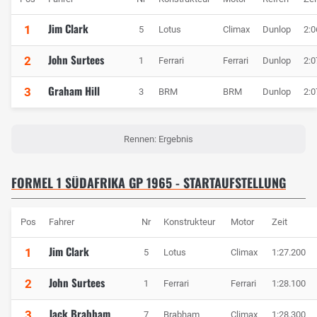
Jim Clark
1
5
Lotus
Climax
Dunlop
2:0
John Surtees
2
1
Ferrari
Ferrari
Dunlop
2:0
Graham Hill
3
3
BRM
BRM
Dunlop
2:0
Rennen: Ergebnis
FORMEL 1 SÜDAFRIKA GP 1965 - STARTAUFSTELLUNG
Pos
Fahrer
Nr
Konstrukteur
Motor
Zeit
Jim Clark
1
5
Lotus
Climax
1:27.200
John Surtees
2
1
Ferrari
Ferrari
1:28.100
Jack Brabham
3
7
Brabham
Climax
1:28.300