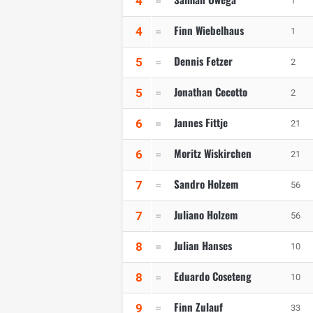
4
1
Finn Wiebelhaus
4
1
Dennis Fetzer
5
2
Jonathan Cecotto
5
2
Jannes Fittje
6
21
Moritz Wiskirchen
6
21
Sandro Holzem
7
56
Juliano Holzem
7
56
Julian Hanses
8
10
Eduardo Coseteng
8
10
Finn Zulauf
9
33