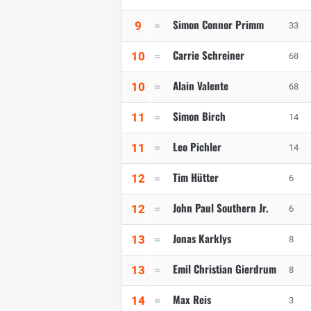
Simon Connor Primm
9
33
Carrie Schreiner
10
68
Alain Valente
10
68
Simon Birch
11
14
Leo Pichler
11
14
Tim Hütter
12
6
John Paul Southern Jr.
12
6
Jonas Karklys
13
8
Emil Christian Gierdrum
13
8
Max Reis
14
3