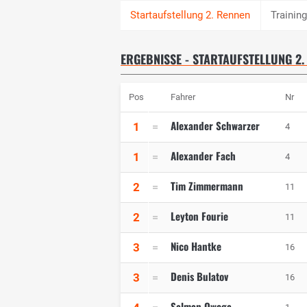
Trainin
ERGEBNISSE - STARTAUFSTELLUNG 2.
Pos
Fahrer
Nr
Alexander Schwarzer
1
4
Alexander Fach
1
4
Tim Zimmermann
2
11
Leyton Fourie
2
11
Nico Hantke
3
16
Denis Bulatov
3
16
Salman Owega