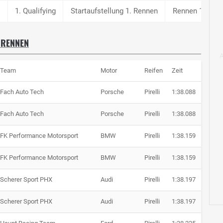
g
1. Qualifying
Startaufstellung 1. Rennen
Rennen 1
2
 RENNEN
Team
Motor
Reifen
Zeit
Rücks
Fach Auto Tech
Porsche
Pirelli
1:38.088
Fach Auto Tech
Porsche
Pirelli
1:38.088
FK Performance Motorsport
BMW
Pirelli
1:38.159
+ 0.07
FK Performance Motorsport
BMW
Pirelli
1:38.159
+ 0.07
Scherer Sport PHX
Audi
Pirelli
1:38.197
+ 0.10
Scherer Sport PHX
Audi
Pirelli
1:38.197
+ 0.10