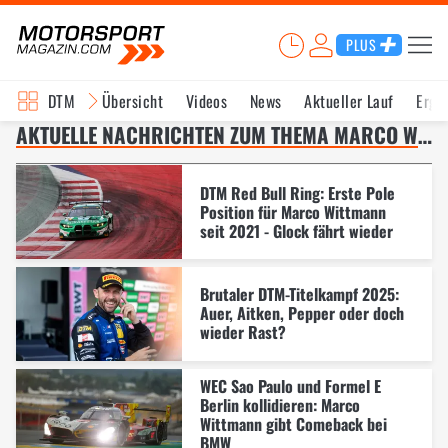
PLUS
DTM
Übersicht
Videos
News
Aktueller Lauf
Erge
AKTUELLE NACHRICHTEN ZUM THEMA MARCO WITTMANN – SEITE 2
DTM Red Bull Ring: Erste Pole
Position für Marco Wittmann
seit 2021 - Glock fährt wieder
Brutaler DTM-Titelkampf 2025:
Auer, Aitken, Pepper oder doch
wieder Rast?
WEC Sao Paulo und Formel E
Berlin kollidieren: Marco
Wittmann gibt Comeback bei
BMW