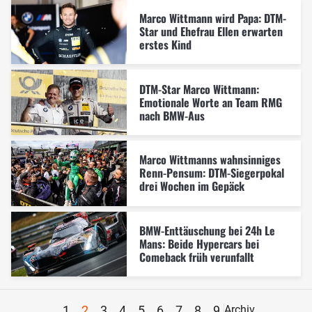
Marco Wittmann wird Papa: DTM-
Star und Ehefrau Ellen erwarten
erstes Kind
DTM-Star Marco Wittmann:
Emotionale Worte an Team RMG
nach BMW-Aus
Marco Wittmanns wahnsinniges
Renn-Pensum: DTM-Siegerpokal
drei Wochen im Gepäck
BMW-Enttäuschung bei 24h Le
Mans: Beide Hypercars bei
Comeback früh verunfallt
1
2
3
4
5
6
7
8
9
Archiv